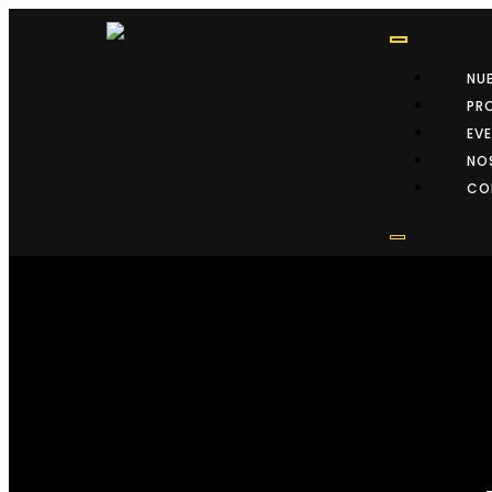
NU
PR
EV
NO
CO