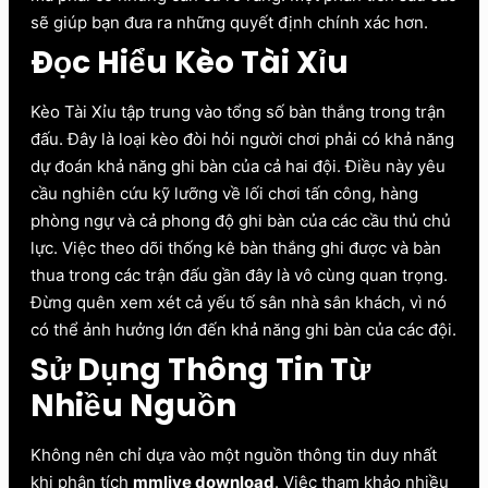
sẽ giúp bạn đưa ra những quyết định chính xác hơn.
Đọc Hiểu Kèo Tài Xỉu
Kèo Tài Xỉu tập trung vào tổng số bàn thắng trong trận
đấu. Đây là loại kèo đòi hỏi người chơi phải có khả năng
dự đoán khả năng ghi bàn của cả hai đội. Điều này yêu
cầu nghiên cứu kỹ lưỡng về lối chơi tấn công, hàng
phòng ngự và cả phong độ ghi bàn của các cầu thủ chủ
lực. Việc theo dõi thống kê bàn thắng ghi được và bàn
thua trong các trận đấu gần đây là vô cùng quan trọng.
Đừng quên xem xét cả yếu tố sân nhà sân khách, vì nó
có thể ảnh hưởng lớn đến khả năng ghi bàn của các đội.
Sử Dụng Thông Tin Từ
Nhiều Nguồn
Không nên chỉ dựa vào một nguồn thông tin duy nhất
khi phân tích
mmlive download
. Việc tham khảo nhiều