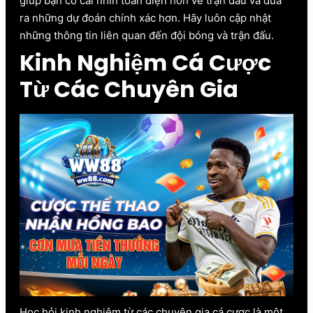
giúp bạn có cái nhìn toàn diện hơn về trận đấu và đưa
ra những dự đoán chính xác hơn. Hãy luôn cập nhật
những thông tin liên quan đến đội bóng và trận đấu.
Kinh Nghiệm Cá Cược
Từ Các Chuyên Gia
Học hỏi kinh nghiệm từ các chuyên gia cá cược là một