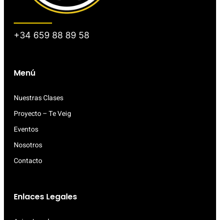
+34 659 88 89 58
Menú
Nuestras Clases
Proyecto – Te Veig
Eventos
Nosotros
Contacto
Enlaces Legales