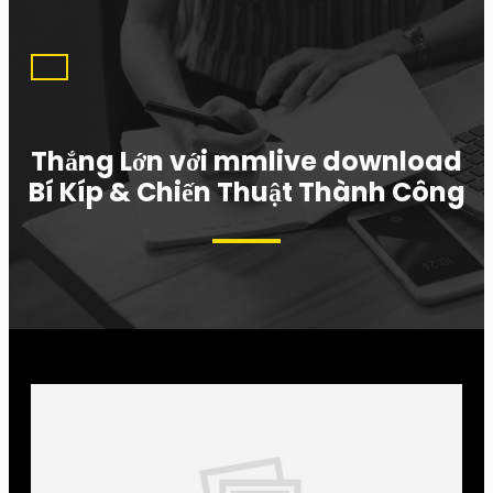
Thắng Lớn với mmlive download
Bí Kíp & Chiến Thuật Thành Công