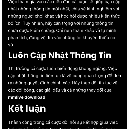
Việc tham gia vào các diễn đàn cá cược sẽ giúp bạn cập
nhật những thông tin mới nhất, chia sẻ kinh nghiệm với
những người chơi khác và học hỏi được nhiều kiến thức
bổ ích. Tuy nhiên, hãy cẩn trọng với những thông tin
chưa được kiểm chứng. Chỉ nên tham khảo và tự mình
phân tích, đừng vội tin vào những lời khuyên thiếu cơ
sở.
Luôn Cập Nhật Thông Tin
Thị trường cá cược luôn biến động không ngừng. Việc
cập nhật thông tin liên tục là vô cùng quan trọng để đưa
ra những quyết định chính xác. Hãy theo dõi tin tức về
các đội bóng, các giải đấu và cả những thay đổi của
mmlive download
.
Kết luận
Thành công trong cá cược đòi hỏi sự kết hợp giữa việc