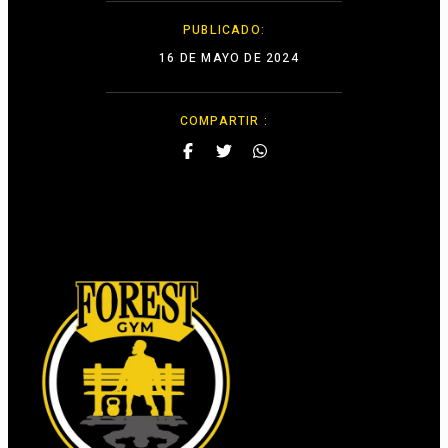
PUBLICADO:
16 DE MAYO DE 2024
COMPARTIR :