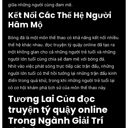
giữa những người cùng đam mê.
Kết Nối Các Thế Hệ Người
Hâm Mộ
Bóng đá là một môn thể thao có khả năng kết nối nhiều
thế hệ khác nhau. đọc truyện tý quậy online đã tạo ra
một không gian cho cả những người trẻ tuổi và những
người lớn tuổi cùng chia sẻ đam mê với bóng đá.
Nhờ vào việc phát sóng trực tiếp các trận đấu, những
người lớn tuổi có thể hồi tưởng lại những trận đấu kinh
điển trong quá khứ, trong khi những người trẻ tuổi lại
có cơ hội khám phá lịch sử của môn thể thao này.
Tương Lai Của đọc
truyện tý quậy online
Trong Ngành Giải Trí