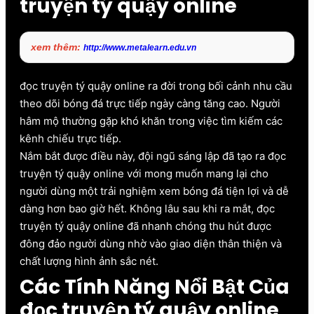
truyện tý quậy online
xem thêm:
http://www.metalearn.edu.vn
đọc truyện tý quậy online ra đời trong bối cảnh nhu cầu
theo dõi bóng đá trực tiếp ngày càng tăng cao. Người
hâm mộ thường gặp khó khăn trong việc tìm kiếm các
kênh chiếu trực tiếp.
Nắm bắt được điều này, đội ngũ sáng lập đã tạo ra đọc
truyện tý quậy online với mong muốn mang lại cho
người dùng một trải nghiệm xem bóng đá tiện lợi và dễ
dàng hơn bao giờ hết. Không lâu sau khi ra mắt, đọc
truyện tý quậy online đã nhanh chóng thu hút được
đông đảo người dùng nhờ vào giao diện thân thiện và
chất lượng hình ảnh sắc nét.
Các Tính Năng Nổi Bật Của
đọc truyện tý quậy online