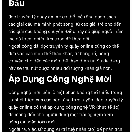
Đấu
đọc truyện tý quậy online có thể mở rộng danh sách
các giải đấu mà mình phát sóng, từ các giải trẻ cho đến
các giải đấu không chuyên. Điều này sẽ giúp người hâm
mộ có thêm nhiều lựa chọn để theo dõi.
Ngoài bóng đá, đọc truyện tý quậy online cũng có thể
đưa vào các môn thể thao khác, từ bóng rổ, bóng
chuyền cho đến các môn thể thao điện tử. Sự đa dạng
này sẽ thu hút được nhiều đối tượng khán giả hơn.
Áp Dụng Công Nghệ Mới
Công nghệ mới luôn là một phần không thể thiếu trong
sự phát triển của các nền tảng trực tuyến. đọc truyện tý
quậy online có thể áp dụng công nghệ VR (thực tế ảo)
để mang đến cho người dùng một trải nghiệm xem
bóng đá hoàn toàn mới.
Ngoài ra, việc sử dụng AI (trí tuệ nhân tạo) để phân tích