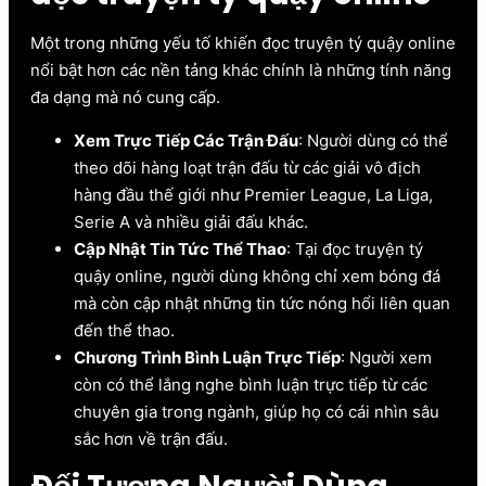
Một trong những yếu tố khiến đọc truyện tý quậy online
nổi bật hơn các nền tảng khác chính là những tính năng
đa dạng mà nó cung cấp.
Xem Trực Tiếp Các Trận Đấu
: Người dùng có thể
theo dõi hàng loạt trận đấu từ các giải vô địch
hàng đầu thế giới như Premier League, La Liga,
Serie A và nhiều giải đấu khác.
Cập Nhật Tin Tức Thể Thao
: Tại đọc truyện tý
quậy online, người dùng không chỉ xem bóng đá
mà còn cập nhật những tin tức nóng hổi liên quan
đến thể thao.
Chương Trình Bình Luận Trực Tiếp
: Người xem
còn có thể lắng nghe bình luận trực tiếp từ các
chuyên gia trong ngành, giúp họ có cái nhìn sâu
sắc hơn về trận đấu.