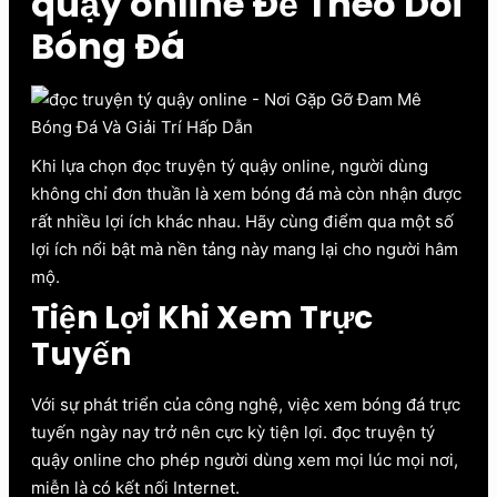
quậy online Để Theo Dõi
Bóng Đá
Khi lựa chọn đọc truyện tý quậy online, người dùng
không chỉ đơn thuần là xem bóng đá mà còn nhận được
rất nhiều lợi ích khác nhau. Hãy cùng điểm qua một số
lợi ích nổi bật mà nền tảng này mang lại cho người hâm
mộ.
Tiện Lợi Khi Xem Trực
Tuyến
Với sự phát triển của công nghệ, việc xem bóng đá trực
tuyến ngày nay trở nên cực kỳ tiện lợi. đọc truyện tý
quậy online cho phép người dùng xem mọi lúc mọi nơi,
miễn là có kết nối Internet.