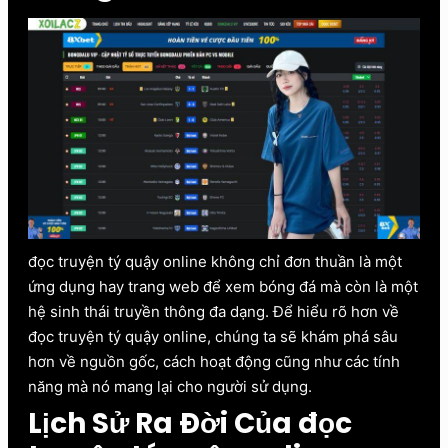
đọc truyện tý quậy online không chỉ đơn thuần là một
ứng dụng hay trang web để xem bóng đá mà còn là một
hệ sinh thái truyền thông đa dạng. Để hiểu rõ hơn về
đọc truyện tý quậy online, chúng ta sẽ khám phá sâu
hơn về nguồn gốc, cách hoạt động cũng như các tính
năng mà nó mang lại cho người sử dụng.
Lịch Sử Ra Đời Của đọc