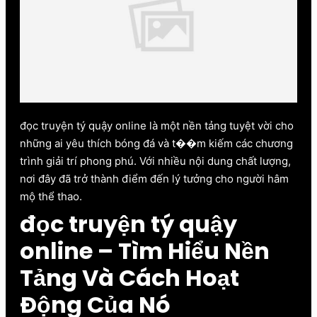
đọc truyện tý quậy online là một nền tảng tuyệt vời cho
những ai yêu thích bóng đá và t��m kiếm các chương
trình giải trí phong phú. Với nhiều nội dung chất lượng,
nơi đây đã trở thành điểm đến lý tưởng cho người hâm
mộ thể thao.
đọc truyện tý quậy
online – Tìm Hiểu Nền
Tảng Và Cách Hoạt
Động Của Nó