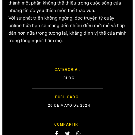
thành một phần không thể thiếu trong cuộc sống của
những tín đồ yêu thích môn thể thao vua.
Với sự phát triển không ngừng, đọc truyện tý quậy
online hứa hẹn sẽ mang đến nhiều điều mới mẻ và hấp
dẫn hơn nữa trong tương lai, khẳng định vị thế của mình
trong lòng người hâm mộ.
Inbox tele : @subdomaingov | @Appal2024 |
@fb882024
CATEGORIA :
BLOG
PUBLICADO:
20 DE MAYO DE 2024
COMPARTIR :