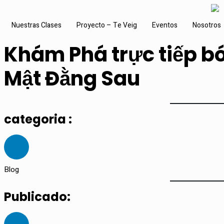
Nuestras Clases
Proyecto – Te Veig
Eventos
Nosotros
Khám Phá trực tiếp b
Mật Đằng Sau
categoria :
Blog
Publicado: