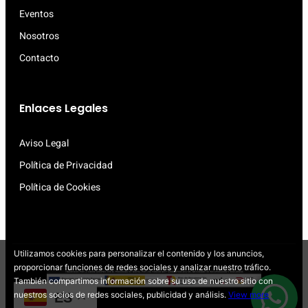
Eventos
Nosotros
Contacto
Enlaces Legales
Aviso Legal
Política de Privacidad
Política de Cookies
Utilizamos cookies para personalizar el contenido y los anuncios,
proporcionar funciones de redes sociales y analizar nuestro tráfico.
También compartimos información sobre su uso de nuestro sitio con
nuestros socios de redes sociales, publicidad y análisis.
View more
ES