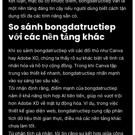
Kết luận, mặc dù có nhược điểm, bongdatructiep vẫn là
một nền tảng đáng tin cậy nếu người dùng biết cách tận
dụng tối đa các tính năng sẵn có.
So sánh bongdatructiep
với các nền tảng khác
Khi so sánh bongdatructiep với các đối thủ như Canva
hay Adobe XD, chúng ta thấy rõ sự khác biệt về tính cá
nhân hóa và hỗ trợ cộng đồng. Trong khi Canva tập
trung vào thiết kế nhanh, bongdatructiep nhấn mạnh
vào sự sáng tạo sâu sắc.
Tôi nhận định rằng, điểm mạnh của bongdatructiep
nằm ở khả năng tích hợp AI tiên tiến, giúp nó vượt trội
hơn Adobe XD về mặt tự động hóa. Ví dụ, trong việc
thiết kế giao diện web, bongdatructiep cung cấp phân
tích dữ liệu thời gian thực, điều mà các nền tảng khác
chưa làm tốt.
Từ phân tích cá nhân, tôi tin rằng sự kết hợp giữa cộng