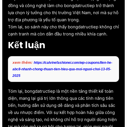
đồng và công nghệ làm cho bongdatructiep trở thành
lựa chọn lý tưởng cho thị trường Việt Nam, nơi mà sự hỗ
trợ địa phương là yếu tố quan trọng.
Tóm lại, so sánh này cho thấy bongdatructiep không chỉ
cạnh tranh mà còn dẫn đầu trong nhiều khía cạnh.
Kết luận
xem thêm:
https://calvinefashionei.com/wp-coupons/lien-he-
abc8-nhanh-chong-thuan-tien-hieu-qua-moi-nguoi-choi-13-05-
2025
Tóm lại, bongdatructiep là một nền tảng thiết kế toàn
diện, mang lại giá trị lớn thông qua các tính năng tiên
tiến, hướng dẫn sử dụng dễ dàng và phân tích sâu sắc
về ưu nhược điểm. Với sự kết hợp hoàn hảo giữa công
nghệ và sáng tạo, nó không chỉ hỗ trợ người dùng hiện
tại mà còn mở ra cơ hội cho tương lai, giúp mọi người