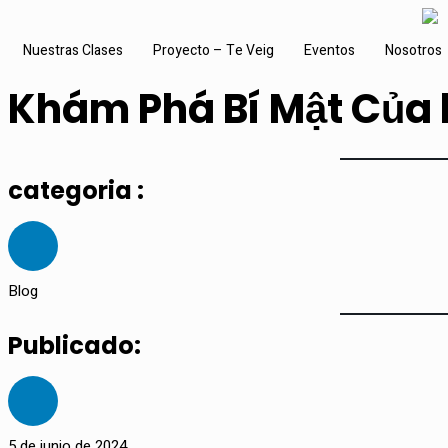
Nuestras Clases
Proyecto – Te Veig
Eventos
Nosotros
Khám Phá Bí Mật Của
categoria :
Blog
Publicado:
5 de junio de 2024