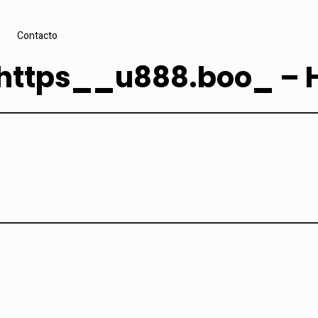
Contacto
 https__u888.boo_ – H