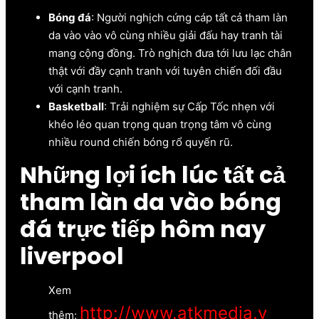
Bóng đá
: Người nghịch cứng cáp tất cả tham làn
da vào vào vô cùng nhiều giải đấu hay tranh tài
mang cộng đồng. Trò nghịch đưa tới lưu lạc chân
thật với đầy cạnh tranh với tuyên chiến đối đầu
với cạnh tranh.
Basketball
: Trải nghiệm sự Cấp Tốc nhẹn với
khéo léo quan trọng quan trọng tâm vô cùng
nhiều round chiến bóng rổ quyến rũ.
Những lợi ích lúc tất cả
tham làn da vào bóng
đá trực tiếp hôm nay
liverpool
Xem
http://www.atkmedia.v
thêm: