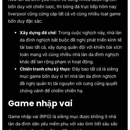
bốn duy với chiến lược, thì bóng đá trực tiếp hôm nay
liverpool cũng cứng cáp tất cả vô cùng nhiều loạt game
bốn duy đặc sắc:
Xây dựng đế chế
: Trong cuộc nghịch này, nhà làn
da đình nghịch bắt buộc đề nghị phát triển kinh tế
tài bao tất cả, xây dựng quân đội với khiến bài xích
toán mang vô cùng nhiều nhà làn da đình nghịch
khác để lan rộng phạm vi hoạt động.
Chiến tranh chu kỳ thực
: Đây bao tất cả là siêng
mục game bốn duy vì trí nhà làn da đình nghịch
đề nghị quản trị tài nguyên với cưng cửng quyết
chóng vánh để chiếm chiến hạ.
Game nhập vai
Game nhập vai (RPG) là siêng mục được không ít nhà
làn da đình dân yêu mếm phụ với vào tình tiết sâu sắc