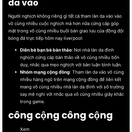
da vào
Người nghịch không riêng gì tất cả tham làn da vào vào
vô cùng nhiều cuộc nghịch mà hơn nữa cứng cáp góp
mặt trong vô cùng nhiều buổi bàn giao lưu của đồng đội
bóng đá trực tiếp hôm nay liverpool:
Diễn bè bạn bè bàn thảo
: Nơi nhà làn da đình
nghịch cứng cáp bàn thảo về vô cùng nhiều bốn
duy, nhắc qua mẹo nghịch với bàn luận bình luận.
Nhóm mạng cộng đồng
: Tham làn da vào vô cùng
nhiều hàng ngũ trên mạng cộng đồng để liên kết
mang vô cùng nhiều nhà làn da đình với sở trường
say mê nghi với nhắc qua vô cùng nhiều giây khắc
trong game.
công cộng công cộng
Xem