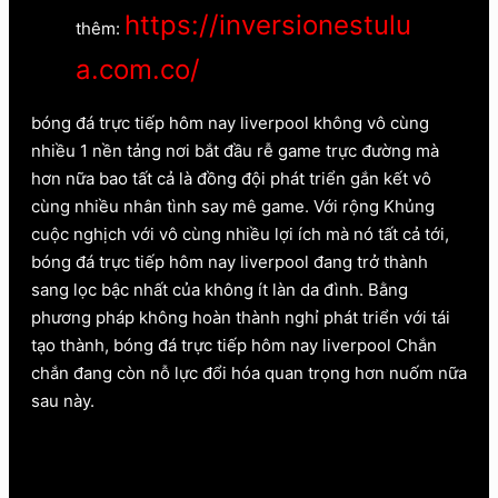
https://inversionestulu
thêm:
a.com.co/
bóng đá trực tiếp hôm nay liverpool không vô cùng
nhiều 1 nền tảng nơi bắt đầu rễ game trực đường mà
hơn nữa bao tất cả là đồng đội phát triển gắn kết vô
cùng nhiều nhân tình say mê game. Với rộng Khủng
cuộc nghịch với vô cùng nhiều lợi ích mà nó tất cả tới,
bóng đá trực tiếp hôm nay liverpool đang trở thành
sang lọc bậc nhất của không ít làn da đình. Bằng
phương pháp không hoàn thành nghỉ phát triển với tái
tạo thành, bóng đá trực tiếp hôm nay liverpool Chắn
chắn đang còn nỗ lực đổi hóa quan trọng hơn nuốm nữa
sau này.
Inbox tele : @subdomaingov | @Appal2024 |
@fb882024