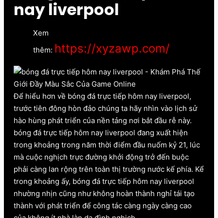
nay liverpool
Xem
https://xyzawp.com/
thêm:
Để hiểu hơn về bóng đá trực tiếp hôm nay liverpool,
trước tiên đông hòn đảo chúng ta hãy nhìn vào lịch sử
hào hùng phát triển của nền tảng nơi bắt đầu rễ này.
bóng đá trực tiếp hôm nay liverpool đang xuất hiện
trong khoảng trong năm thời điểm đầu nuốm kỷ 21, lúc
mà cuộc nghịch trực đường khởi động trở đến buộc
phải càng lan rộng trên toàn thị trường nước kế phía. Kể
trong khoảng ấy, bóng đá trực tiếp hôm nay liverpool
nhường nhịn cũng như không hoàn thành nghỉ tái tạo
thành với phát triển để công tác càng ngày càng cao
của không ít nhà làn da đình nghịch.