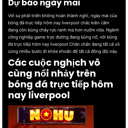
Dự báo ngày mai
Với sự phát triển không hoàn thành nghỉ, ngày mai của
bóng đá trực tiếp hôm nay liverpool chắc kiên cầm
đang còn bùng cháy rực ranh ma hơn nuốm nữa. Ngành
công nghiệp game trực đường đang bùng nổ, với bóng
đá trực tiếp hôm nay liverpool Chắn chắn đang tất cả vô
cùng nhiều bước đi khỏe khoắn để tất cả đồng đội này.
Các cuộc nghịch vô
cùng nổi nhảy trên
bóng đá trực tiếp hôm
nay liverpool