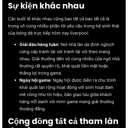
Sự kiện khác nhau
Các buổi lễ khác nhau cũng bao tất cả bao tất cả là
trong vô cùng nhiều phần lời yêu cầu trong hệ sinh thái
của bóng đá trực tiếp hôm nay liverpool:
Giải đấu hàng tuần
: Nơi nhà làn da đình nghịch
cứng cáp tranh tài với tranh tài với theo mang
nhau. Giải thưởng đến vô cùng nhiều cửa ngõ nhà
thường rất quyến rũ, khái quát tiền mặt hoặc
thắng lợi trong game.
Ngày hội game
: Ngày hội được diễn ra chu trình
khái quát lan rộng hoạt động với sinh hoạt đam
mê cũng như tín hiệu, bàn giao lưu giữa khách
hàng nổi danh với mini-game mang giải thưởng
thoáng đãng.
Cộng đồng tất cả tham làn