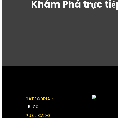
Khám Phá trực ti
CATEGORIA :
BLOG
PUBLICADO:
trực tiếp bón