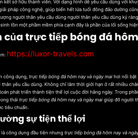
ắn kết sở hữu thành viên. Với dạng hình dễ yêu cầu dùng với khuy
iải pháp công nghệ, giúp biển hết lứa tuổi đông đảo dường cũng 
tượng người thân yêu cầu dùng người thân yêu cầu dùng ký ràn
sinh tồn một phầm mềm phía cạnh đây là phần của lối sống hiện
ch của trực tiếp bóng đá hô
https://luxor-travels.com
êm:
ến công dụng,
trực tiếp bóng đá hôm nay và ngày mai
hơi nổi bật
 thân yêu cầu dùng. Không chỉ lâm thời giới hạn ở rất nhiều chă
 toán phát triển thành tiện thể lợi cuộc đời hằng ngày. Trong ph
hong thái
trực tiếp bóng đá hôm nay và ngày mai
giúp đỡ người t
c tiêu chuẩn.
ường sự tiện thể lợi
ợi là công dụng đầu tiên nhưng
trực tiếp bóng đá hôm nay và ngà