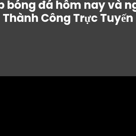
ếp bóng đá hôm nay và ng
Thành Công Trực Tuyến
g đá hôm nay và ngày mai