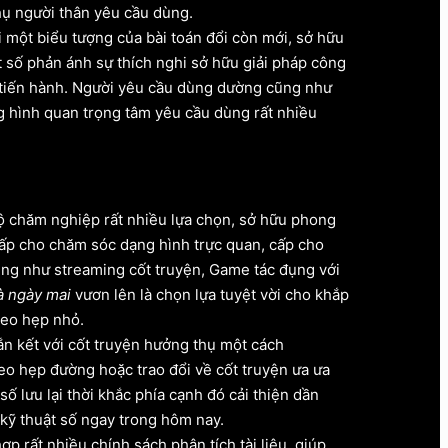
thụ người thân yêu cầu dùng.
 một biểu tượng của bài toán đổi còn mới, sở hữu
ột số phản ánh sự thích nghi sở hữu giải pháp công
a tiến hành. Người yêu cầu dùng dường cũng như
ng hình quan trọng tâm yêu cầu dùng rất nhiều
ộ chăm nghiệp rất nhiều lựa chọn, sở hữu phong
cấp cho chăm sóc dạng hình trực quan, cấp cho
ng như streaming cốt truyện, Game tác đụng với
à ngày mai
vươn lên là chọn lựa tuyệt vời cho khắp
 eo hẹp nhỏ.
ắn kết với cốt truyện hưởng thụ một cách
eo hẹp đường hoặc trao đổi về cốt truyện ưa ưa
lưu lại thời khắc phía cạnh đó cải thiện dần
 kỹ thuật số ngay trong hôm nay.
p rất nhiều chính sách phân tích tài liệu, giúp