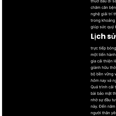
thuở đầu đi s
chăm căn bệnh
nghệ giải trí
trong khoảng g
giúp sức quý 
Lịch sử
trực tiếp bón
một tiến hành
gia cải thiện
giành hữu thờ
bộ bền vững v
hôm nay và n
Quá trình cải
bài bảo mật th
nhờ sự đầu tư 
này. Đến năm
người thân yê