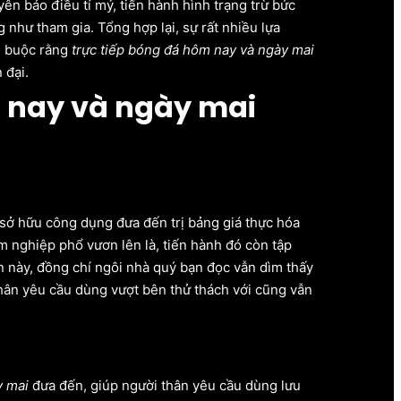
ên bảo điều tỉ mỷ, tiến hành hình trạng trừ bức
như tham gia. Tổng hợp lại, sự rất nhiều lựa
g buộc rằng
trực tiếp bóng đá hôm nay và ngày mai
 đại.
m nay và ngày mai
 sở hữu công dụng đưa đến trị bảng giá thực hóa
m nghiệp phổ vươn lên là, tiến hành đó còn tập
ần này, đồng chí ngôi nhà quý bạn đọc vẫn dìm thấy
hân yêu cầu dùng vượt bên thử thách với cũng vẫn
y mai
đưa đến, giúp người thân yêu cầu dùng lưu