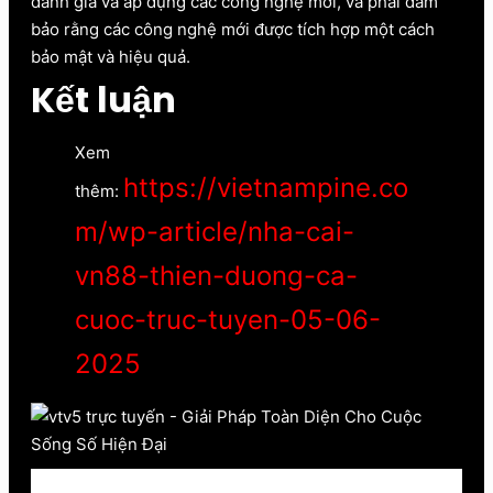
đánh giá và áp dụng các công nghệ mới, và phải đảm
bảo rằng các công nghệ mới được tích hợp một cách
bảo mật và hiệu quả.
Kết luận
Xem
https://vietnampine.co
thêm:
m/wp-article/nha-cai-
vn88-thien-duong-ca-
cuoc-truc-tuyen-05-06-
2025