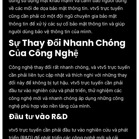
dùng sử dụng mật khẩu mạnh và cảnh báo người dùng
về các mối đe dọa bảo mật thông tin. vtv5 trực tuyến
cũng cần phải có một đội ngũ chuyên gia bảo mật
thông tin để xử lý các sự cố bảo mật thông tin và giúp
người dùng bảo vệ thông tin của mình.
Sự Thay Đổi Nhanh Chóng
Của Công Nghệ
Công nghệ thay đổi rất nhanh chóng, và vtv5 trực tuyến
cần phải liên tục cập nhật và thích nghi với những thay
đổi này để không bị tụt hậu. vtv5 trực tuyến cần phải
đầu tư vào nghiên cứu và phát triển, thử nghiệm các
công nghệ mới và nhanh chóng áp dụng những công
nghệ phù hợp vào nền tảng của mình.
Đầu tư vào R&D
vtv5 trực tuyến cần phải đầu tư vào nghiên cứu và phát
triển (R&D) để phát triển các công nghệ mới và cải