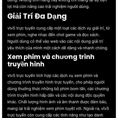
lợi mà còn nâng cao trải nghiệm người dùng.
Giải Trí Đa Dạng
vtv5 trực tuyến cung cấp một loạt các dịch vụ giải trí, từ
xem phim, nghe nhạc đến chơi game và đọc sách.
Người dùng có thể vào web vào các nội dung giải trí
yêu thích của mình một cách dễ dàng và nhanh chóng.
Xem phim và chương trình
truyền hình
vtv5 trực tuyến tích hợp các dịch vụ xem phim và
chương trình truyền hình trực tuyến, cho phép người
dùng thưởng thức những bộ phim bom tấn, các chương
trình truyền hình hấp dẫn và các nội dung độc quyền
khác. Chất lượng hình ảnh và âm thanh được đảm bảo,
mang lại trải nghiệm xem phim tuyệt vời. Ngoài ra, vtv5
trực tuyến còn cung cấp các tính năng như tạo danh