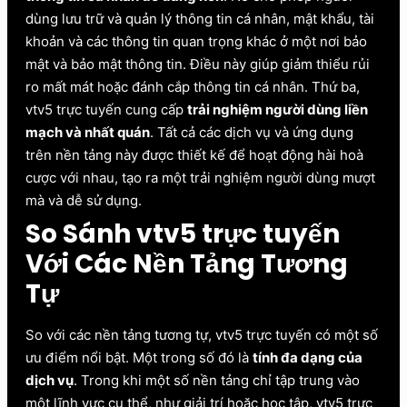
dùng lưu trữ và quản lý thông tin cá nhân, mật khẩu, tài
khoản và các thông tin quan trọng khác ở một nơi bảo
mật và bảo mật thông tin. Điều này giúp giảm thiểu rủi
ro mất mát hoặc đánh cắp thông tin cá nhân. Thứ ba,
vtv5 trực tuyến cung cấp
trải nghiệm người dùng liền
mạch và nhất quán
. Tất cả các dịch vụ và ứng dụng
trên nền tảng này được thiết kế để hoạt động hài hoà
cược với nhau, tạo ra một trải nghiệm người dùng mượt
mà và dễ sử dụng.
So Sánh vtv5 trực tuyến
Với Các Nền Tảng Tương
Tự
So với các nền tảng tương tự, vtv5 trực tuyến có một số
ưu điểm nổi bật. Một trong số đó là
tính đa dạng của
dịch vụ
. Trong khi một số nền tảng chỉ tập trung vào
một lĩnh vực cụ thể, như giải trí hoặc học tập, vtv5 trực