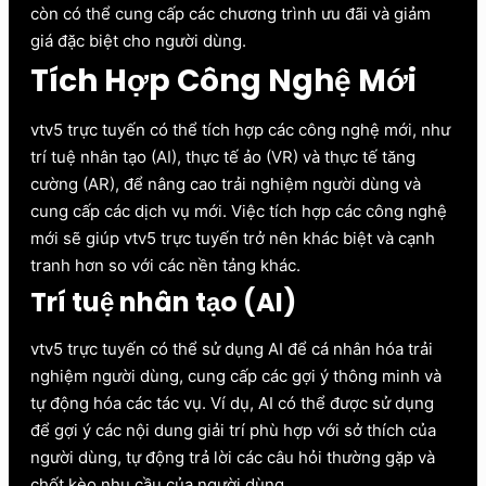
còn có thể cung cấp các chương trình ưu đãi và giảm
giá đặc biệt cho người dùng.
Tích Hợp Công Nghệ Mới
vtv5 trực tuyến có thể tích hợp các công nghệ mới, như
trí tuệ nhân tạo (AI), thực tế ảo (VR) và thực tế tăng
cường (AR), để nâng cao trải nghiệm người dùng và
cung cấp các dịch vụ mới. Việc tích hợp các công nghệ
mới sẽ giúp vtv5 trực tuyến trở nên khác biệt và cạnh
tranh hơn so với các nền tảng khác.
Trí tuệ nhân tạo (AI)
vtv5 trực tuyến có thể sử dụng AI để cá nhân hóa trải
nghiệm người dùng, cung cấp các gợi ý thông minh và
tự động hóa các tác vụ. Ví dụ, AI có thể được sử dụng
để gợi ý các nội dung giải trí phù hợp với sở thích của
người dùng, tự động trả lời các câu hỏi thường gặp và
chốt kèo nhu cầu của người dùng.