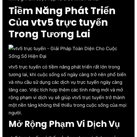
Tiềm Năng Phát Triển
Của vtv5 trực tuyến
Trong Tương Lai
vtv5 trực tuyến có tiềm năng phát triển rất lớn trong
tương lai, khi cuộc sống số ngày càng trở nên phổ biến
và nhu cầu sử dụng các dịch vụ trực tuyến ngày càng
tăng cao. Việc tích hợp thêm các tính năng mới và mở
rộng phạm vi dịch vụ sẽ giúp vtv5 trực tuyến trở thành
một nền tảng không thể thiếu trong cuộc sống của mọi
người.
Mở Rộng Phạm Vi Dịch Vụ