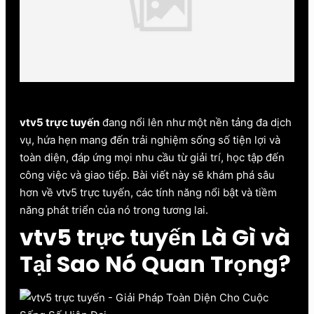
vtv5 trực tuyến
vtv5 trực tuyến
đang nổi lên như một nền tảng đa dịch
vụ, hứa hẹn mang đến trải nghiệm sống số tiện lợi và
toàn diện, đáp ứng mọi nhu cầu từ giải trí, học tập đến
công việc và giao tiếp. Bài viết này sẽ khám phá sâu
hơn về vtv5 trực tuyến, các tính năng nổi bật và tiềm
năng phát triển của nó trong tương lai.
vtv5 trực tuyến Là Gì và
Tại Sao Nó Quan Trọng?