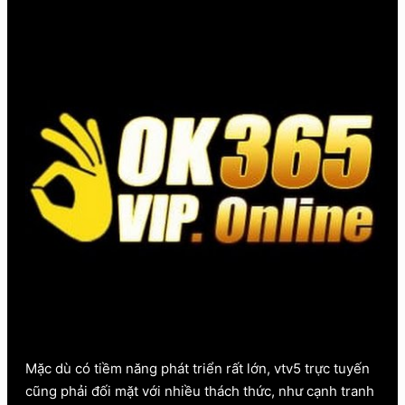
Mặc dù có tiềm năng phát triển rất lớn, vtv5 trực tuyến
cũng phải đối mặt với nhiều thách thức, như cạnh tranh