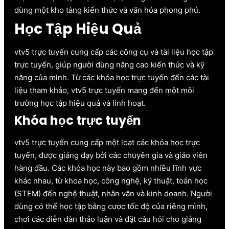
dùng một kho tàng kiến thức và văn hóa phong phú.
Học Tập Hiệu Quả
vtv5 trực tuyến cung cấp các công cụ và tài liệu học tập
trực tuyến, giúp người dùng nâng cao kiến thức và kỹ
năng của mình. Từ các khóa học trực tuyến đến các tài
liệu tham khảo, vtv5 trực tuyến mang đến một môi
trường học tập hiệu quả và linh hoạt.
Khóa học trực tuyến
vtv5 trực tuyến cung cấp một loạt các khóa học trực
tuyến, được giảng dạy bởi các chuyên gia và giáo viên
hàng đầu. Các khóa học này bao gồm nhiều lĩnh vực
khác nhau, từ khoa học, công nghệ, kỹ thuật, toán học
(STEM) đến nghệ thuật, nhân văn và kinh doanh. Người
dùng có thể học tập bằng cược tốc độ của riêng mình,
chơi các diễn đàn thảo luận và đặt câu hỏi cho giảng