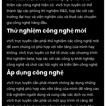
thiện các công nghệ hiện có. vtv5 trực tuyến có thể
thành lập các phòng thí nghiệm R&D, hợp tác với các
trường đại học và viện nghiên cứu và thuê các chuyên
gia công nghệ hàng đầu.
Thử nghiệm công nghệ mới
vtv5 trực tuyến cần phải thử nghiệm các công nghệ mới
để xem chúng có phù hợp với nền tảng của mình hay
không. vtv5 trực tuyến có thể tổ chức các chương trình
thử nghiệm beta, hợp tác với các công ty khởi nghiệp
công nghệ và chơi các hội nghị và triển lãm công nghệ.
Áp dụng công nghệ
vtv5 trực tuyến cần phải nhanh chóng áp dụng những
công nghệ phù hợp vào nền tảng của mình để nâng cao
trải nghiệm người dùng và cung cấp các dịch vụ mới.
vtv5 trực tuyến cần phải có một quy trình rõ ràng để