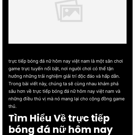
trực tiếp bóng đá nữ hôm nay việt nam
trực tiếp bóng đá nữ hôm nay việt nam là một sân chơi
game trực tuyến nổi bật, nơi người chơi có thể tận
hưởng những trải nghiệm giải trí độc đáo và hấp dẫn.
Trong bài viết này, chúng ta sẽ cùng nhau khám phá
sâu hơn về trực tiếp bóng đá nữ hôm nay việt nam và
những điều thú vị mà nó mang lại cho cộng đồng game
thủ.
Tìm Hiểu Về trực tiếp
bóng đá nữ hôm nay