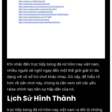
Khi nhắc đến trực tiếp bóng đá nữ hôm nay việt nam,
nhiều người sẽ nghĩ ngay đến một thế giới giải trí đa
dạng với vô số trò chơi khác nhau. Dù vậy, để hiểu rõ
hơn về sân chơi này, chúng ta cần xem xét các yếu
raise chính tạo nên sự hấp dẫn của nó.
Lịch Sử Hình Thành
trực tiếp bóng đá nữ hôm nay việt nam ra đời từ những