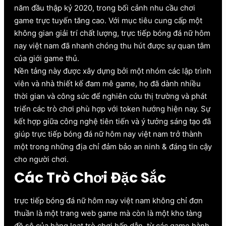
năm đầu thập kỷ 2020, trong bối cảnh nhu cầu chơi
game trực tuyến tăng cao. Với mục tiêu cung cấp một
không gian giải trí chất lượng, trực tiếp bóng đá nữ hôm
nay việt nam đã nhanh chóng thu hút được sự quan tâm
của giới game thủ.
Nền tảng này được xây dựng bởi một nhóm các lập trình
viên và nhà thiết kế đam mê game, họ đã dành nhiều
thời gian và công sức để nghiên cứu thị trường và phát
triển các trò chơi phù hợp với token hướng hiện nay. Sự
kết hợp giữa công nghệ tiên tiến và ý tưởng sáng tạo đã
giúp trực tiếp bóng đá nữ hôm nay việt nam trở thành
một trong những địa chỉ đảm bảo an ninh & đáng tin cậy
cho người chơi.
Các Trò Chơi Đặc Sắc
trực tiếp bóng đá nữ hôm nay việt nam không chỉ đơn
thuần là một trang web game mà còn là một kho tàng
đồ sộ của hàng loạt trò chơi hấp dẫn, từ các game hành