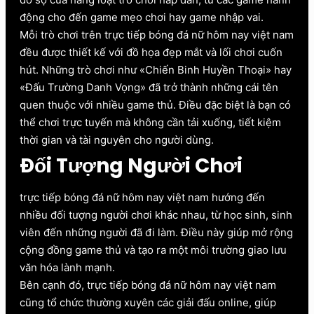
động cho đến game mẹo chơi hay game nhập vai.
Mỗi trò chơi trên trực tiếp bóng đá nữ hôm nay việt nam
đều được thiết kế với đồ họa đẹp mắt và lối chơi cuốn
hút. Những trò chơi như «Chiến Binh Huyền Thoại» hay
«Đấu Trường Danh Vọng» đã trở thành những cái tên
quen thuộc với nhiều game thủ. Điều đặc biệt là bạn có
thể chơi trực tuyến mà không cần tải xuống, tiết kiệm
thời gian và tài nguyên cho người dùng.
Đối Tượng Người Chơi
trực tiếp bóng đá nữ hôm nay việt nam hướng đến
nhiều đối tượng người chơi khác nhau, từ học sinh, sinh
viên đến những người đã đi làm. Điều này giúp mở rộng
cộng đồng game thủ và tạo ra một môi trường giao lưu
văn hóa lành mạnh.
Bên cạnh đó, trực tiếp bóng đá nữ hôm nay việt nam
cũng tổ chức thường xuyên các giải đấu online, giúp