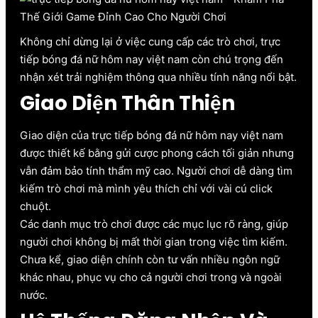
Không chỉ dừng lại ở việc cung cấp các trò chơi, trực
tiếp bóng đá nữ hôm nay việt nam còn chú trọng đến
nhận xét trải nghiệm thông qua nhiều tính năng nổi bật.
Giao Diện Thân Thiện
Giao diện của trực tiếp bóng đá nữ hôm nay việt nam
được thiết kế bằng gửi cược phong cách tối giản nhưng
vẫn đảm bảo tính thẩm mỹ cao. Người chơi dễ dàng tìm
kiếm trò chơi mà mình yêu thích chỉ với vài cú click
chuột.
Các danh mục trò chơi được các mục lục rõ ràng, giúp
người chơi không bị mất thời gian trong việc tìm kiếm.
Chưa kể, giao diện chính còn tư vấn nhiều ngôn ngữ
khác nhau, phục vụ cho cả người chơi trong và ngoài
nước.