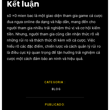
Kết luận
s0 x0 mien bac là một giao diện tham gia game cá cược
đua ngựa online đa dạng và hấp dẫn, mang đến cho
người tham gia nhiều trải nghiệm thú vị và cơ hội kiếm
tiền. Nhưng, người tham gia cũng cần nhận thức rõ về
những rủi ro và thách thức đi kèm với cá cược. Việc
hiểu rõ các đặc điểm, chiến lược và cách quản lý rủi ro
là điều cực kỳ quan trọng để tận hưởng trải nghiệm cá
cược một cách đảm bảo an ninh và hiệu quả.
Inbox tele : @subdomaingov | @Appal2024 |
@fb882024
CATEGORIA :
BLOG
PUBLICADO: