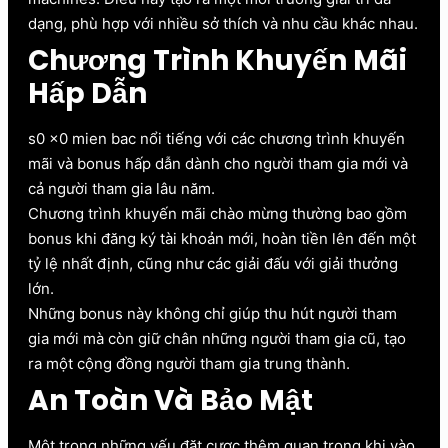
dạng, phù hợp với nhiều sở thích và nhu cầu khác nhau.
Chương Trình Khuyến Mãi
Hấp Dẫn
s0 x0 mien bac nổi tiếng với các chương trình khuyến
mãi và bonus hấp dẫn dành cho người tham gia mới và
cả người tham gia lâu năm.
Chương trình khuyến mãi chào mừng thường bao gồm
bonus khi đăng ký tài khoản mới, hoàn tiền lên đến một
tỷ lệ nhất định, cũng như các giải đấu với giải thưởng
lớn.
Những bonus này không chỉ giúp thu hút người tham
gia mới mà còn giữ chân những người tham gia cũ, tạo
ra một cộng đồng người tham gia trung thành.
An Toàn Và Bảo Mật
Một trong những yếu đặt cược thêm quan trọng khi vào