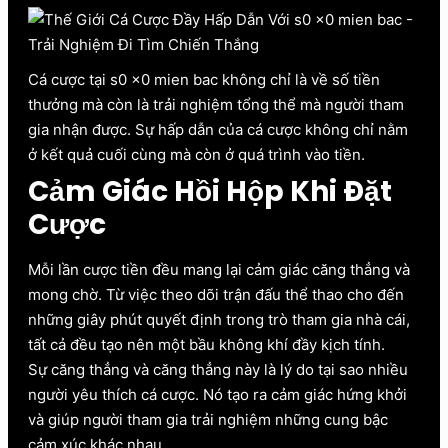
Cá cược tại s0 x0 mien bac không chỉ là về số tiền
thưởng mà còn là trải nghiệm tổng thể mà người tham
gia nhận được. Sự hấp dẫn của cá cược không chỉ nằm
ở kết quả cuối cùng mà còn ở quá trình vào tiền.
Cảm Giác Hồi Hộp Khi Đặt
Cược
Mỗi lần cược tiền đều mang lại cảm giác căng thẳng và
mong chờ. Từ việc theo dõi trận đấu thể thao cho đến
những giây phút quyết định trong trò tham gia nhà cái,
tất cả đều tạo nên một bầu không khí đầy kịch tính.
Sự căng thẳng và căng thẳng này là lý do tại sao nhiều
người yêu thích cá cược. Nó tạo ra cảm giác hứng khởi
và giúp người tham gia trải nghiệm những cung bậc
cảm xúc khác nhau.