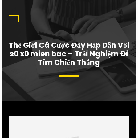
Thế Giới Cá Cược Đầy Hấp Dẫn Với
s0 x0 mien bac – Trải Nghiệm Đi
Tìm Chiến Thắng