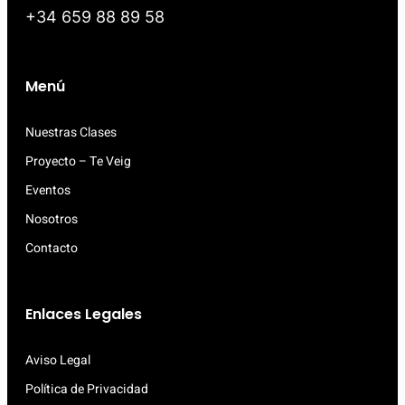
+34 659 88 89 58
Menú
Nuestras Clases
Proyecto – Te Veig
Eventos
Nosotros
Contacto
Enlaces Legales
Aviso Legal
Política de Privacidad