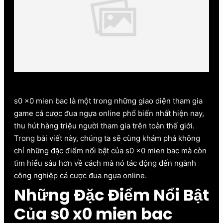
s0 x0 mien bac
s0 x0 mien bac là một trong những giao diện tham gia
game cá cược đua ngựa online phổ biến nhất hiện nay,
thu hút hàng triệu người tham gia trên toàn thế giới.
Trong bài viết này, chúng ta sẽ cùng khám phá không
chỉ những đặc điểm nổi bật của s0 x0 mien bac mà còn
tìm hiểu sâu hơn về cách mà nó tác động đến ngành
công nghiệp cá cược đua ngựa online.
Những Đặc Điểm Nổi Bật
Của s0 x0 mien bac