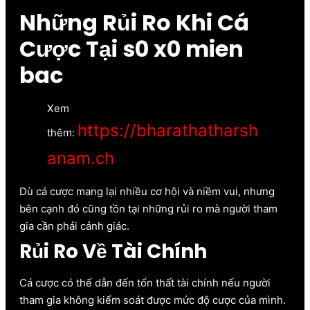
Những Rủi Ro Khi Cá
Cược Tại s0 x0 mien
bac
Xem
https://bharathatharsh
thêm:
anam.ch
Dù cá cược mang lại nhiều cơ hội và niềm vui, nhưng
bên cạnh đó cũng tồn tại những rủi ro mà người tham
gia cần phải cảnh giác.
Rủi Ro Về Tài Chính
Cá cược có thể dẫn đến tổn thất tài chính nếu người
tham gia không kiểm soát được mức độ cược của mình.