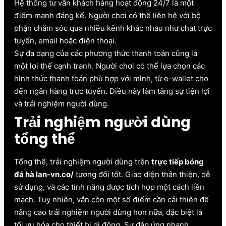
Hệ thống tư vấn khách hàng hoạt động 24/7 là một
điểm mạnh đáng kể. Người chơi có thể liên hệ với bộ
phận chăm sóc qua nhiều kênh khác nhau như chat trực
tuyến, email hoặc điện thoại.
Sự đa dạng của các phương thức thanh toán cũng là
một lợi thế cạnh tranh. Người chơi có thể lựa chọn các
hình thức thanh toán phù hợp với mình, từ e-wallet cho
đến ngân hàng trực tuyến. Điều này làm tăng sự tiện lợi
và trải nghiệm người dùng.
Trải nghiệm người dùng
tổng thể
Tổng thể, trải nghiệm người dùng trên
trực tiếp bóng
đá hà lan-vn.co/
tương đối tốt. Giao diện thân thiện, dễ
sử dụng, và các tính năng được tích hợp một cách liền
mạch. Tuy nhiên, vẫn còn một số điểm cần cải thiện để
nâng cao trải nghiệm người dùng hơn nữa, đặc biệt là
tối ưu hóa cho thiết bị di động. Sự đáp ứng nhanh