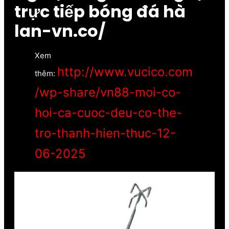
trực tiếp bóng đá hà
lan-vn.co/
Xem
http://www.vucico.com
thêm:
/wp-share/vn88-moi-co-
hoi-ca-cuoc-deu-co-the-
tro-thanh-hien-thuc-12-
06-2025