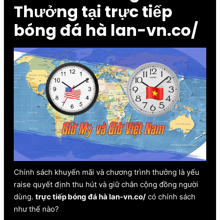
Thưởng tại trực tiếp
bóng đá hà lan-vn.co/
Chính sách khuyến mãi và chương trình thưởng là yếu
raise quyết định thu hút và giữ chân cộng đồng người
dùng.
trực tiếp bóng đá hà lan-vn.co/
có chính sách
như thế nào?