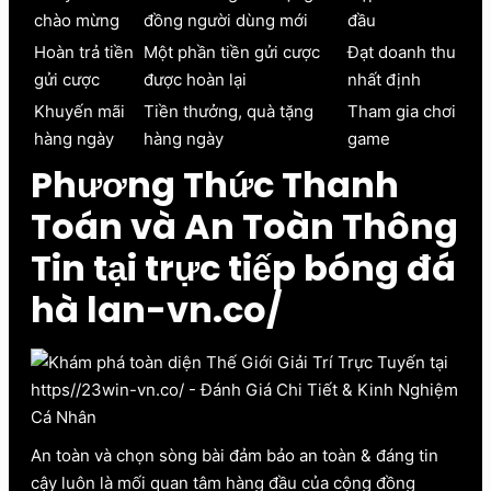
chào mừng
đồng người dùng mới
đầu
Hoàn trả tiền
Một phần tiền gửi cược
Đạt doanh thu
gửi cược
được hoàn lại
nhất định
Khuyến mãi
Tiền thưởng, quà tặng
Tham gia chơi
hàng ngày
hàng ngày
game
Phương Thức Thanh
Toán và An Toàn Thông
Tin tại trực tiếp bóng đá
hà lan-vn.co/
An toàn và chọn sòng bài đảm bảo an toàn & đáng tin
cậy luôn là mối quan tâm hàng đầu của cộng đồng