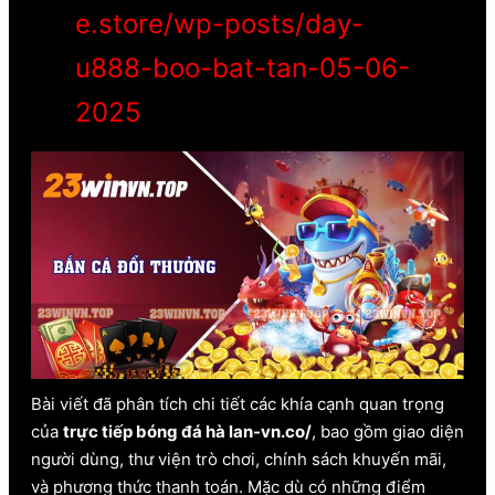
e.store/wp-posts/day-
u888-boo-bat-tan-05-06-
2025
Bài viết đã phân tích chi tiết các khía cạnh quan trọng
của
trực tiếp bóng đá hà lan-vn.co/
, bao gồm giao diện
người dùng, thư viện trò chơi, chính sách khuyến mãi,
và phương thức thanh toán. Mặc dù có những điểm