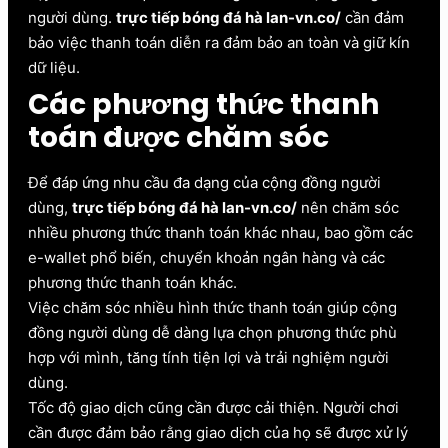
người dùng.
trực tiếp bóng đá hà lan-vn.co/
cần đảm
bảo việc thanh toán diễn ra đảm bảo an toàn và giữ kín
dữ liệu.
Các phương thức thanh
toán được chăm sóc
Để đáp ứng nhu cầu đa dạng của cộng đồng người
dùng,
trực tiếp bóng đá hà lan-vn.co/
nên chăm sóc
nhiều phương thức thanh toán khác nhau, bao gồm các
e-wallet phổ biến, chuyển khoản ngân hàng và các
phương thức thanh toán khác.
Việc chăm sóc nhiều hình thức thanh toán giúp cộng
đồng người dùng dễ dàng lựa chọn phương thức phù
hợp với mình, tăng tính tiện lợi và trải nghiệm người
dùng.
Tốc độ giao dịch cũng cần được cải thiện. Người chơi
cần được đảm bảo rằng giao dịch của họ sẽ được xử lý