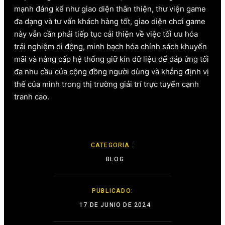
mạnh đáng kể như giao diện thân thiện, thư viện game
đa dạng và tư vấn khách hàng tốt, giao diện chơi game
này vẫn cần phải tiếp tục cải thiện về việc tối ưu hóa
trải nghiệm di động, minh bạch hóa chính sách khuyến
mãi và nâng cấp hệ thống giữ kín dữ liệu để đáp ứng tối
đa nhu cầu của cộng đồng người dùng và khẳng định vị
thế của mình trong thị trường giải trí trực tuyến cạnh
tranh cao.
Inbox tele : @subdomaingovshiba | @Appal2024 |
@fb882024
CATEGORIA :
BLOG
PUBLICADO:
17 DE JUNIO DE 2024