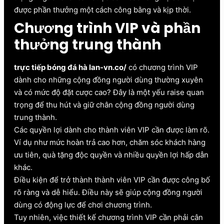
được phần thưởng một cách công bằng và kịp thời.
Chương trình VIP và phần
thưởng trung thành
trực tiếp bóng đá hà lan-vn.co/
có chương trình VIP
dành cho những cộng đồng người dùng thường xuyên
và có mức độ đặt cược cao? Đây là một yếu raise quan
trọng để thu hút và giữ chân cộng đồng người dùng
trung thành.
Các quyền lợi dành cho thành viên VIP cần được làm rõ.
Ví dụ như mức hoàn trả cao hơn, chăm sóc khách hàng
ưu tiên, quà tặng độc quyền và nhiều quyền lợi hấp dẫn
khác.
Điều kiện để trở thành thành viên VIP cần được công bố
rõ ràng và dễ hiểu. Điều này sẽ giúp cộng đồng người
dùng có động lực để chơi chương trình.
Tuy nhiên, việc thiết kế chương trình VIP cần phải cân