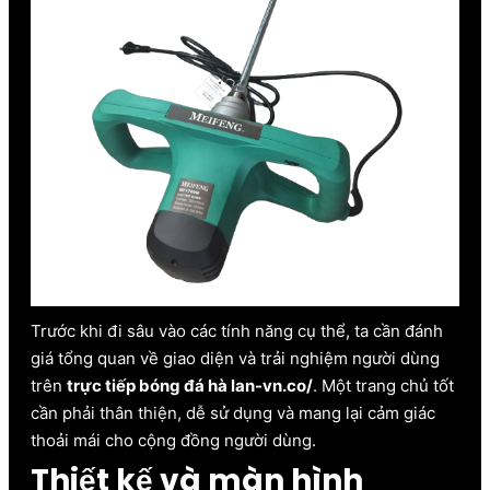
Trước khi đi sâu vào các tính năng cụ thể, ta cần đánh
giá tổng quan về giao diện và trải nghiệm người dùng
trên
trực tiếp bóng đá hà lan-vn.co/
. Một trang chủ tốt
cần phải thân thiện, dễ sử dụng và mang lại cảm giác
thoải mái cho cộng đồng người dùng.
Thiết kế và màn hình