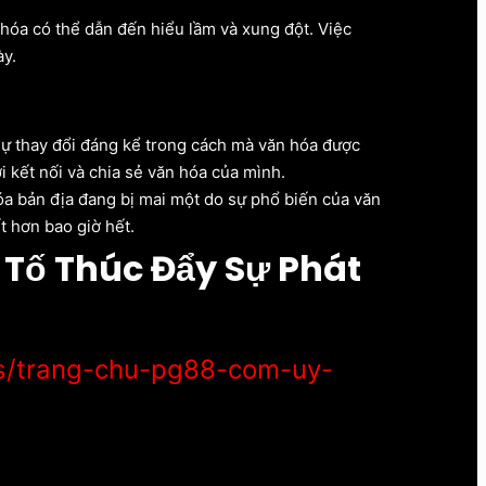
 hóa có thể dẫn đến hiểu lầm và xung đột. Việc
ày.
sự thay đổi đáng kể trong cách mà văn hóa được
i kết nối và chia sẻ văn hóa của mình.
óa bản địa đang bị mai một do sự phổ biến của văn
t hơn bao giờ hết.
 Tố Thúc Đẩy Sự Phát
gs/trang-chu-pg88-com-uy-