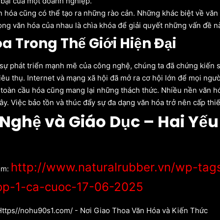
 bại của một doanh nghiệp.
n hóa cũng có thể tạo ra những rào cản. Những khác biệt về văn
rọng văn hóa của nhau là chìa khóa để giải quyết những vấn đề n
a Trong Thế Giới Hiện Đại
 sự phát triển mạnh mẽ của công nghệ, chúng ta đã chứng kiến 
tiêu thụ. Internet và mạng xã hội đã mở ra cơ hội lớn để mọi ngườ
 toàn cầu hóa cũng mang lại những thách thức. Nhiều nền văn h
y. Việc bảo tồn và thúc đẩy sự đa dạng văn hóa trở nên cấp thiế
Nghệ và Giáo Dục – Hai Yếu
http://www.naturalrubber.vn/wp-ta
êm:
top-1-ca-cuoc-17-06-2025