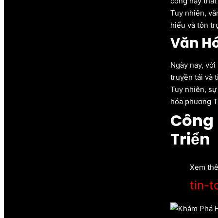
công hay thất
Tuy nhiên, vă
hiểu và tôn t
Văn Hó
Ngày nay, với
truyền tải và 
Tuy nhiên, sự
hóa phương Tâ
Công 
Triển
Xem th
tin-