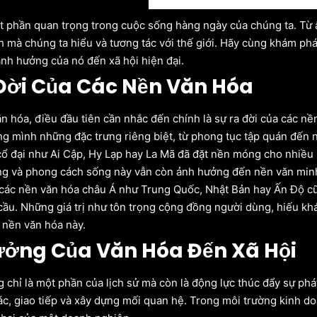
t phần quan trọng trong cuộc sống hàng ngày của chúng ta. Từ 
h mà chúng ta hiểu và tương tác với thế giới. Hãy cùng khám phá 
ảnh hưởng của nó đến xã hội hiện đại.
Đời Của Các Nền Văn Hóa
ăn hóa, điều đầu tiên cần nhắc đến chính là sự ra đời của các nề
g mình những đặc trưng riêng biệt, từ phong tục tập quán đến 
ổ đại như Ai Cập, Hy Lạp hay La Mã đã đặt nền móng cho nhiều l
g và phong cách sống này vẫn còn ảnh hưởng đến nền văn minh
các nền văn hóa châu Á như Trung Quốc, Nhật Bản hay Ấn Độ c
cầu. Những giá trị như tôn trọng cộng đồng người dùng, hiếu khá
c nền văn hóa này.
ởng Của Văn Hóa Đến Xã Hội
 chỉ là một phần của lịch sử mà còn là động lực thúc đẩy sự ph
ác, giao tiếp và xây dựng mối quan hệ. Trong môi trường kinh do