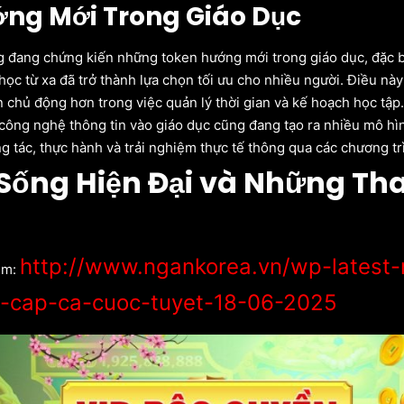
ng Mới Trong Giáo Dục
 đang chứng kiến những token hướng mới trong giáo dục, đặc bi
học từ xa đã trở thành lựa chọn tối ưu cho nhiều người. Điều này
n chủ động hơn trong việc quản lý thời gian và kế hoạch học tập.
công nghệ thông tin vào giáo dục cũng đang tạo ra nhiều mô hìn
g tác, thực hành và trải nghiệm thực tế thông qua các chương trì
Sống Hiện Đại và Những Tha
http://www.ngankorea.vn/wp-lates
êm:
-cap-ca-cuoc-tuyet-18-06-2025