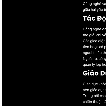
Công nghệ và 
giữa hai yếu 
Tác Độ
Công nghệ đã c
thế giới chỉ v
Các giao diện
tiền hoặc có 
người thiếu t
Ngoài ra, côn
quản lý lớp h
Giáo D
Giáo dục khôn
nền giáo dục t
Trong bối cản
chiến thuật cầ