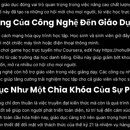
giáo dục đóng vai trò quan trọng trong việc nâng cao chất lượn
tố này đã tạo ra những cơ hội mới cho mọi người, từ việc học t
ng Của Công Nghệ Đến Giáo D
ách mạng hóa quy trình học tập. Học sinh và sinh viên giờ đây có
ới một chiếc máy tính hoặc điện thoại thông minh.
 chơi game học trực tuyến như Coursera, edX hay https://nohu
phí từ các trường đại học danh tiếng. Điều này giúp giảm bớt k
hốn, mở ra nhiều cơ hội cho mọi người.
g nghệ còn hỗ trợ giáo viên trong việc giảng dạy. Các công cụ 
ọc giúp tăng cường trải nghiệm học tập cho cả giáo viên và học s
ục Như Một Chìa Khóa Của Sự P
g chỉ đơn thuần là việc truyền đạt kiến thức mà còn là quá trìn
ốt sẽ giúp con người phát triển toàn diện, từ trí tuệ đến cảm xúc
h toàn cầu hóa hiện nay, giáo dục càng trở nên quan trọng hơn b
n thiết để đối mặt với thách thức của thế kỷ 21 là nhiệm vụ hàn