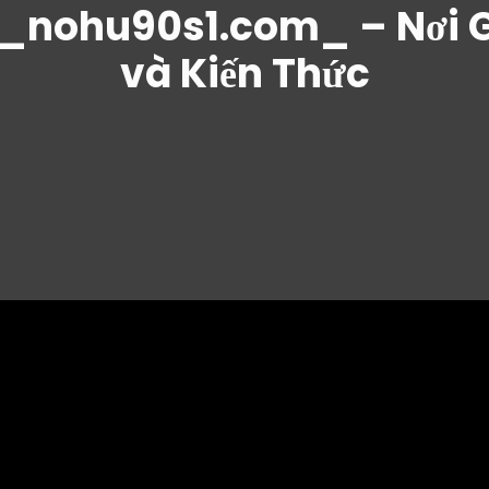
_nohu90s1.com_ – Nơi G
và Kiến Thức