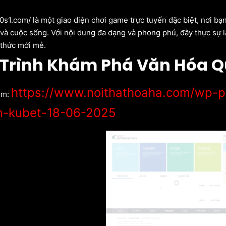
b hom nay
0s1.com/ là một giao diện chơi game trực tuyến đặc biệt, nơi bạn
 và cuộc sống. Với nội dung đa dạng và phong phú, đây thực sự l
 thức mới mẻ.
Trình Khám Phá Văn Hóa Q
https://www.noithathoaha.com/wp-po
êm:
n-kubet-18-06-2025