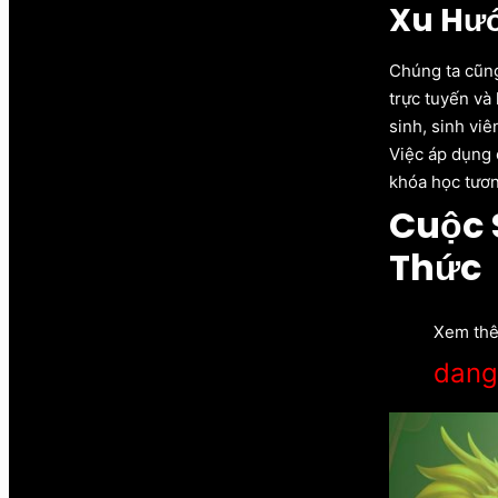
Xu Hướ
Chúng ta cũng
trực tuyến và 
sinh, sinh viê
Việc áp dụng 
khóa học tươn
Cuộc 
Thức
Xem th
dang