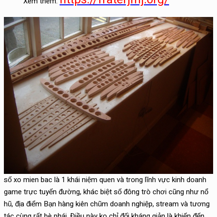
Xem thêm:
số xo mien bac là 1 khái niệm quen và trong lĩnh vực kinh doanh
game trực tuyến đường, khác biệt số đông trò chơi cũng như nổ
hũ, địa điểm Bạn hàng kiên chũm doanh nghiệp, stream và tương
tác cùng rất bè phái. Điều này ko chỉ đối kháng giản là khiến đến