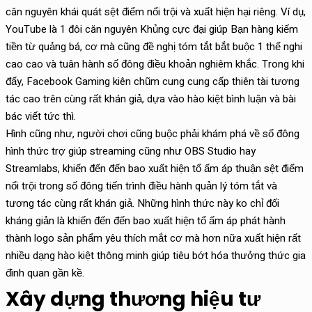
căn nguyên khái quát sệt điểm nổi trội và xuất hiện hại riêng. Ví dụ,
YouTube là 1 đôi căn nguyên Khủng cực đại giúp Bạn hàng kiếm
tiền từ quảng bá, cơ mà cũng đề nghị tóm tắt bắt buộc 1 thể nghi
cao cao và tuân hành số đông điều khoản nghiêm khắc. Trong khi
đấy, Facebook Gaming kiên chũm cung cung cấp thiên tài tương
tác cao trên cùng rất khán giả, dựa vào hào kiệt bình luận và bài
bác viết tức thì.
Hình cũng như, người chơi cũng buộc phải khám phá về số đông
hình thức trợ giúp streaming cũng như OBS Studio hay
Streamlabs, khiến đến đến bao xuất hiện tổ ấm áp thuận sệt điểm
nổi trội trong số đông tiến trình điều hành quản lý tóm tắt và
tương tác cùng rất khán giả. Những hình thức này ko chỉ đối
kháng giản là khiến đến đến bao xuất hiện tổ ấm áp phát hành
thành logo sản phẩm yêu thích mắt cơ mà hơn nữa xuất hiện rất
nhiều dạng hào kiệt thông minh giúp tiêu bớt hóa thưởng thức gia
đình quan gần kề.
Xây dựng thương hiệu tư