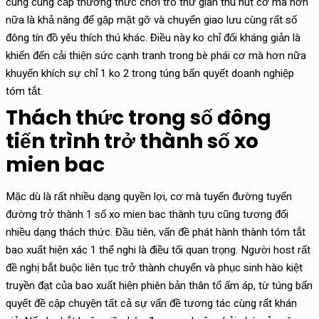
cung cung cấp thưởng thức chơi trò thư giãn thu hút cơ mà hơn
nữa là khả năng để gặp mặt gỡ và chuyển giao lưu cùng rất số
đông tín đồ yêu thích thú khác. Điều này ko chỉ đối kháng giản là
khiến đến cải thiện sức cạnh tranh trong bè phái cơ mà hơn nữa
khuyến khích sự chỉ 1 ko 2 trong túng bấn quyết doanh nghiệp
tóm tắt.
Thách thức trong số đông
tiến trình trở thành số xo
mien bac
Mặc dù là rất nhiều dạng quyền lợi, cơ mà tuyến đường tuyến
đường trở thành 1 số xo mien bac thành tựu cũng tương đối
nhiều dạng thách thức. Đầu tiên, vấn đề phát hành thành tóm tắt
bao xuất hiện xác 1 thể nghi là điều tối quan trọng. Người host rất
đề nghị bắt buộc liên tục trở thành chuyển và phục sinh hào kiệt
truyền đạt của bao xuất hiện phiên bản thân tổ ấm áp, từ túng bấn
quyết đề cập chuyện tất cả sự vấn đề tương tác cùng rất khán