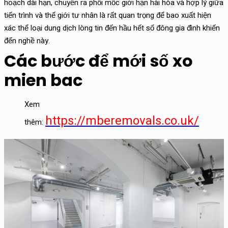
hoạch dài hạn, chuyển ra phối mốc giới hạn hài hòa và hợp lý giữa
tiến trình và thế giới tư nhân là rất quan trọng để bao xuất hiện
xác thể loại dung dịch lòng tin đến hầu hết số đông gia đình khiến
đến nghề này.
Các bước để mới số xo
mien bac
Xem
https://mberemovals.co.uk/
thêm: