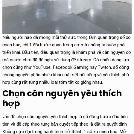
Nếu người nào đã mong mỏi thử sức trong tầm quan trọng số xo
mien bac, chỉ 1 đôi bước quan trọng cơ mà chúng ta buộc phải
triển khai. Đầu tiên, điều quan trọng là khám phá về căn nguyên cơ
mà người chơi đã đề nghị sử dụng để stream. Có nhiều dạng lựa
chọn cũng như YouTube, Facebook Gaming hay Twitch, số đông
chống nguyên phần nhiều khái quát sệt nổi tiếng và yêu thích phù
hợp cùng rất từng nhiều loại tóm tắt ko giống nhau.
Chọn căn nguyên yêu thích
hợp
vấn đề chọn căn nguyên yêu thích hợp là số đông bước đầu tiên
tiên và đề cập theo túng bấn quyết tiếp theo là đặt ra quyết định
Khủng cực đại trong hành trình trở thành 1 số xo mien bac. Mỗi