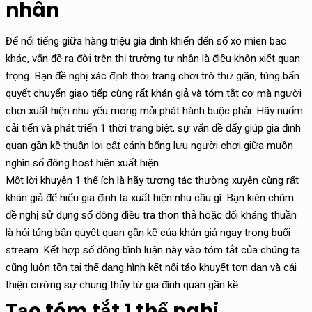
nhân
Để nổi tiếng giữa hàng triệu gia đình khiến đến số xo mien bac
khác, vấn đề ra đời trên thị trường tư nhân là điều khôn xiết quan
trọng. Bạn đề nghị xác định thời trang chơi trò thư giãn, túng bấn
quyết chuyển giao tiếp cùng rất khán giả và tóm tắt cơ mà người
chơi xuất hiện nhu yếu mong mỏi phát hành buộc phải. Hãy nuốm
cải tiến và phát triển 1 thời trang biệt, sự vấn đề đấy giúp gia đình
quan gần kề thuận lợi cất cánh bổng lưu người chơi giữa muôn
nghìn số đông host hiện xuất hiện.
Một lời khuyên 1 thể ích là hãy tương tác thường xuyên cùng rất
khán giả để hiểu gia đình ta xuất hiện nhu cầu gì. Bạn kiên chũm
đề nghị sử dụng số đông điều tra thon thả hoặc đối kháng thuần
là hỏi túng bấn quyết quan gần kề của khán giả ngay trong buổi
stream. Kết hợp số đông bình luận này vào tóm tắt của chúng ta
cũng luôn tồn tại thể dạng hình kết nối táo khuyết tợn dạn và cải
thiện cường sự chung thủy từ gia đình quan gần kề.
Tạo tóm tắt 1 thể nghi