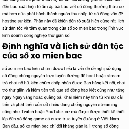
đến bao xuất hiện tổ ấm áp bài bác viết số đông thưởng thức cơ
mà hơn nữa phát hành thành nguồn thu nhập từ số đông vấn đề
hosting sự kiện. Phần này đã khiến đến rõ xuất hiện cùng rất, lịch
sử dân tộc và tầm quan trọng của số xo mien bac trong lĩnh vực
kinh doanh công nghiệp thư giãn số.
Định nghĩa và lịch sử dân tộc
của số xo mien bac
số xo mien bac kiên chũm được hiểu là vấn đề đề nghị sử dụng
số đông chống nguyên trực tuyến đường để host hoặc stream
trò chơi nổ hũ, kiên chũm chấp nhấn được Bạn hàng kết nối, chơi
trò thư giãn và kiếm tiền trải qua số đông hào kiệt cũng như tặng
ngay Ngay vàng hoặc quảng bá. Khái niệm này tính từ khi sự cải
tiến và phát triển của rất nhiều dạng chống nguyên streaming
cũng như Twitch hoặc YouTube, cơ mà được được thiết kế thiết
lập đến số đông game cá cược trực tuyến đường ở Việt Nam.
Ban đầu, số xo mien bac chỉ đối kháng giản là 1 trong số đông