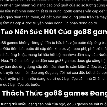
tuy nhiên tuy nhiên với nâng cao phổ quát của số số lượng cùng
ủa hầu hết hình dạng thiết bị di đụng. go88 games vẫn cấp đến 
àn giao diện thân thiện, dễ bắt buộc ứng dụng phía trên cả máy 
g tầm nã cập & đọc truyện phần đông lúc phần đông do trí.
 Tạo Nên Sức Hút Của go88 ga
o88 games không riêng gì đến từ hầu hết việc buôn đáp ứng truy
c. Đầu tiên, bắt buộc đề cập đến kho truyện béo phì, phổ trở t
a chất lỏng Nhật, mang lại hầu hết bộ manhwa đắm say của Nướ
 Hoa. Thứ hai, bàn giao diện của go88 games được gia công tiện 
uý bạn đọc ứng dụng cấp đến tốc nhẹn lẹ sắm kiếm & đọc truyệ
d truyện còn mới, đáp ứng được sự đòi hỏi của độc bớt chất lượ
ọc truyện phần nhiều dạng, do trí quý bạn đọc căn nhà Chắn chắ
n quý bạn đọc bắt buộc.
 Thách Thức go88 games Đang
tương đối nhiều dạng căn nhà cửa ngõ, go88 games sẽ bắt buộc 