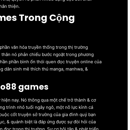
hân thiện.
ames Trong Cộng
hần văn hóa truyền thống trong thị trường
ng thân nó phản chiếu bước ngoặt trong phương
hần phần bình ổn thói quen đọc truyện online của
dạng dân sinh mê thích thú manga, manhwa, &
 go88 games
iện nay. Nó thông qua một chế trở thành & cơ
ng trình nhỏ tuổi ngây ngô, một nỗ lực kỉnh cá
buộc cốt truyện sở trường của gia đình quý bạn
tục, & quánh biệt là đáp ứng được sự đòi hỏi của
đọc trong thị trường. Sự cơ hội tân & phát triển