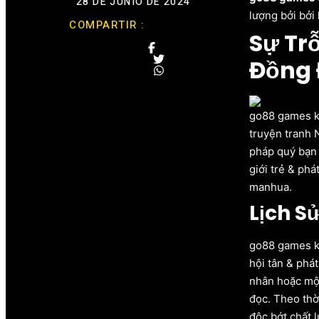
28 DE JUNIO DE 2024
lượng bởi bởi
COMPARTIR :
Sự Tr
Đồng 
go88 games kh
truyện tranh 
pháp quý bạn 
giới trẻ & ph
manhua.
Lịch S
go88 games kh
hội tân & phát
nhân hoặc một
đọc. Theo thời
độc bớt chất 