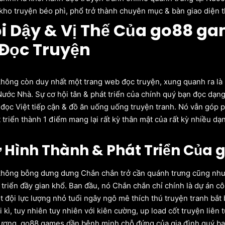
 kho truyện béo phì, phổ trở thành chuyên mục & bàn giao diện t
ỗi Dậy & Vị Thế Của go88 g
Đọc Truyện
ông còn duy nhất một trang web đọc truyện, xung quanh ra là p
Nước Nhà. Sự cơ hội tân & phát triển của chính quý bạn đọc dạ
đọc Việt tiếp cận & đồ ăn uống uống truyện tranh. Nó vẫn góp p
át triển thành 1 điểm mang lại rất kỳ thân mật của rất kỳ nhiều 
ử Hình Thành & Phát Triển Của
ông bỗng dưng dưng Chắn chắn trở cần quánh trưng cũng như h
 triển đầy gian khổ. Ban đầu, nó Chắn chắn chỉ chính là dự án cô
 đội lực lượng nhỏ tuổi ngây ngô mê thích thú truyện tranh bắt 
 kì, tuy nhiên tuy nhiên với kiên cường, up load cốt truyện liên 
lượng, go88 games dần bệnh minh chỗ đứng của gia đình quý bạn 