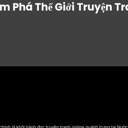
 Phá Thế Giới Truyện Tr
chính là khởi hành đọc truyện tranh online quánh trưng tại Nướ