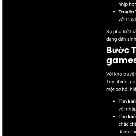
nhịp hơ
Truyện 
với truy
Sự phổ trở th
dạng dân sinh
Bước T
game
Với kho truyệ
Tuy nhiên, go
một cơ hội hi
Tìm kiế
với nhậ
Tìm kiế
chắc ch
danh sá