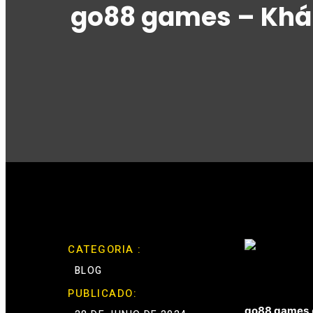
go88 games – Khám
CATEGORIA :
BLOG
PUBLICADO:
go88 games
go88 games