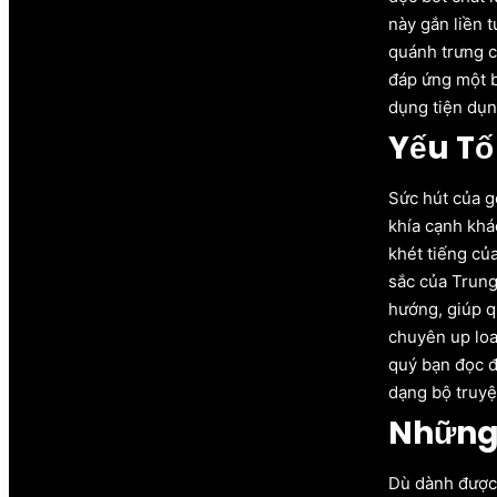
này gắn liền 
quánh trưng c
đáp ứng một b
dụng tiện dụn
Yếu Tố
Sức hút của g
khía cạnh khá
khét tiếng củ
sắc của Trung
hướng, giúp q
chuyên up loa
quý bạn đọc đ
dạng bộ truyệ
Những
Dù dành được 