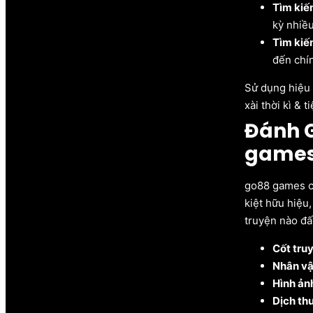
Tìm kiếm
kỳ nhiề
Tìm kiế
đến chí
Sử dụng hiệu 
xài thời kì &
Đánh G
game
go88 games ch
kiệt hữu hiệu
truyện nào đấ
Cốt tru
Nhân vậ
Hình ản
Dịch thu