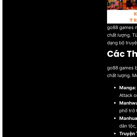
go88 games nh
chất lượng. T
dạng bộ truyệ
Các Th
go88 games bu
chất lượng. M
Manga:
Attack on
Manhwa
phổ trở 
Manhua
dân tộc,
Truyện 