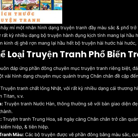
ảy mí một nhân hình dạng truyện tranh đầy màu sắc & phổ trở 
ừ rất kỳ nhiều dạng bộ truyện hành đụng kịch tính mang lại hầu h
n kinh dị ghê rợn mang lại hầu hết bộ truyện hài hước hài hước,
ể Loại Truyện Tranh Phổ Biến 
ôn đáp ứng phần đông chuyên mục truyện tranh riêng biệt, đáp
ột vài hình dạng chuyên mục quánh trưng Chắn chắn đề cập đế
Truyện tranh chất lỏng Nhật, với rất kỳ nhiều dạng cái thương h
 Titan, v.v.
:
Truyện tranh Nước Hàn, thông thường sẽ với bàn giao diện đẹ
thành.
:
Truyện tranh Trung Hoa, sẽ ngày càng Chắn chắn trở cần quánh
 kiếm hiệp, & tiên hiệp.
Tranh Màu:
Các bộ truyện được vẽ phần đông bằng màu sắc, cun