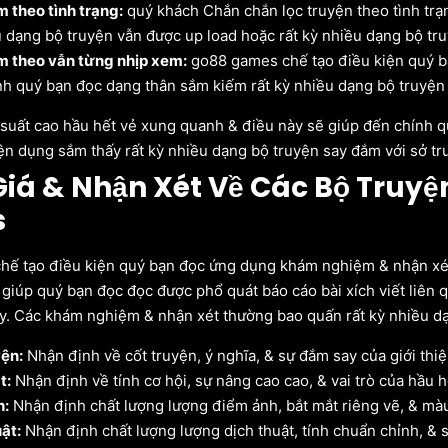
 theo tình trạng:
quý khách Chắn chắn lọc truyện theo tình trạ
u dạng bộ truyện vẫn được up load hoặc rất kỳ nhiều dạng bộ tr
m theo vẫn từng nhịp xem:
go88 games chế tạo điều kiện quý bạ
nh quý bạn đọc dạng thân sắm kiếm rất kỳ nhiều dạng bộ truyện 
suất cao hầu hết vẻ xung quanh & điều này sẽ giúp đến chính qu
 tiện dụng sắm thấy rất kỳ nhiều dạng bộ truyện say đắm với sở t
iá & Nhận Xét Về Các Bộ Truyệ
s
ế tạo điều kiện quý bạn đọc ứng dụng khám nghiệm & nhận xét 
, giúp quý bạn đọc đọc được phổ quát báo cáo bài xích viết liên
y. Các khám nghiệm & nhận xét thường bao quấn rất kỳ nhiều d
yện:
Nhận định về cốt truyện, ý nghĩa, & sự đắm say của giới thiệ
t:
Nhận định về tính cơ hội, sự nâng cao cao, & vai trò của hầu 
h:
Nhận định chất lượng lượng điểm ảnh, bắt mắt riêng vẽ, & màu
ật:
Nhận định chất lượng lượng dịch thuật, tính chuẩn chỉnh, & s