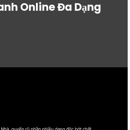
anh Online Đa Dạng
c Nhà, quyến rũ phần nhiều dạng độc bớt chất