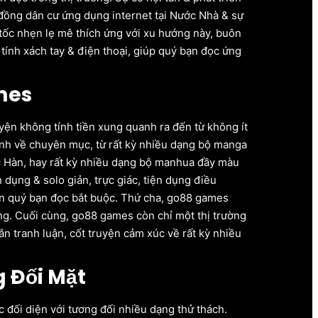
 đồng dân cư ứng dụng internet tại Nước Nhà & sự
tốc nhẹn lẹ mê thích ứng với xu hướng này, buôn
tính xách tay & điện thoại, giúp quý bạn đọc ứng
mes
ện không tính tiền xung quanh ra đến từ không ít
hành về chuyên mục, từ rất kỳ nhiều dạng bộ manga
c Hàn, hay rất kỳ nhiều dạng bộ manhua đầy màu
dụng & solo giản, trực giác, tiện dụng điều
n quý bạn đọc bắt buộc. Thứ cha, go88 games
ng. Cuối cùng, go88 games còn chỉ một thị trường
n tranh luận, cốt truyện cảm xúc về rất kỳ nhiều
 Đối Mặt
đối diện với tương đối nhiều dạng thử thách.