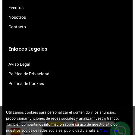
Eventos
Nosotros
Contacto
Enlaces Legales
Aviso Legal
Política de Privacidad
Política de Cookies
Utilizamos cookies para personalizar el contenido y los anuncios,
proporcionar funciones de redes sociales y analizar nuestro tráfico.
También compartimos información sobre su uso de nuestro sitio con
nuestros socios de redes sociales, publicidad y análisis.
View more
ES