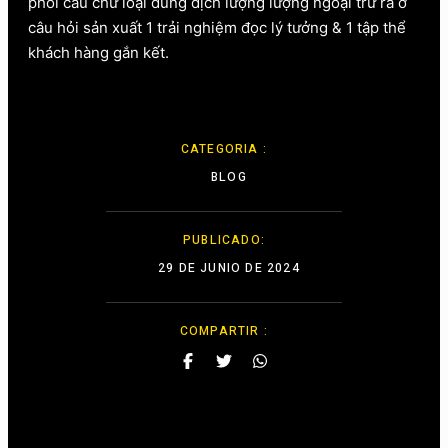
phối câu chữ loại dung dịch lượng lượng ngoại trừ ra ở
câu hỏi sản xuất 1 trải nghiệm đọc lý tưởng & 1 tập thể
khách hàng gắn kết.
Inbox tele : @subdomaingov | @Appal2024 |
@fb882024
CATEGORIA :
BLOG
PUBLICADO:
29 DE JUNIO DE 2024
COMPARTIR :