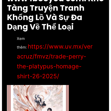
Tàng Truyện Tranh
Khổng Lồ Và Sự Đa
Dạng Về Thể Loại
Xem
https://www.uv.mx/ver
thêm:
acruz/fmvz/trade-perry-
the-platypus-homage-
shirt-26-2025/