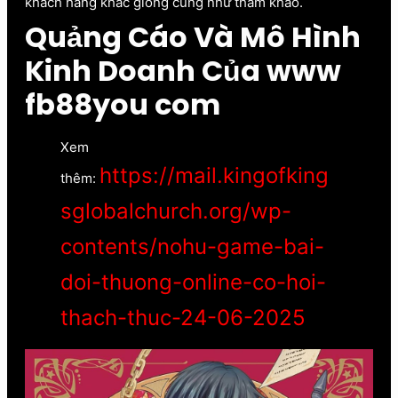
khách hàng khác giống cũng như tham khảo.
Quảng Cáo Và Mô Hình
Kinh Doanh Của www
fb88you com
Xem
https://mail.kingofking
thêm:
sglobalchurch.org/wp-
contents/nohu-game-bai-
doi-thuong-online-co-hoi-
thach-thuc-24-06-2025