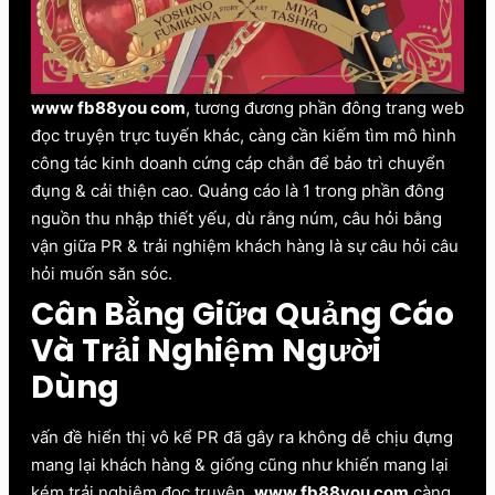
www fb88you com
, tương đương phần đông trang web
đọc truyện trực tuyến khác, càng cần kiếm tìm mô hình
công tác kinh doanh cứng cáp chắn để bảo trì chuyển
đụng & cải thiện cao. Quảng cáo là 1 trong phần đông
nguồn thu nhập thiết yếu, dù rằng núm, câu hỏi bằng
vận giữa PR & trải nghiệm khách hàng là sự câu hỏi câu
hỏi muốn săn sóc.
Cân Bằng Giữa Quảng Cáo
Và Trải Nghiệm Người
Dùng
vấn đề hiển thị vô kể PR đã gây ra không dễ chịu đựng
mang lại khách hàng & giống cũng như khiến mang lại
kém trải nghiệm đọc truyện.
www fb88you com
càng