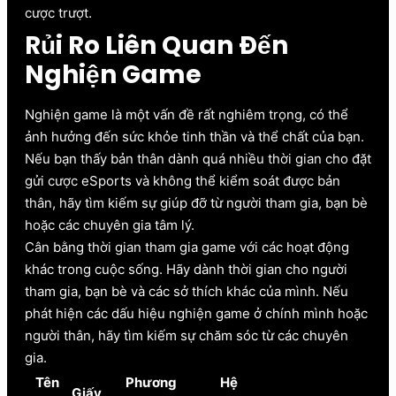
cược trượt.
Rủi Ro Liên Quan Đến
Nghiện Game
Nghiện game là một vấn đề rất nghiêm trọng, có thể
ảnh hưởng đến sức khỏe tinh thần và thể chất của bạn.
Nếu bạn thấy bản thân dành quá nhiều thời gian cho đặt
gửi cược eSports và không thể kiểm soát được bản
thân, hãy tìm kiếm sự giúp đỡ từ người tham gia, bạn bè
hoặc các chuyên gia tâm lý.
Cân bằng thời gian tham gia game với các hoạt động
khác trong cuộc sống. Hãy dành thời gian cho người
tham gia, bạn bè và các sở thích khác của mình. Nếu
phát hiện các dấu hiệu nghiện game ở chính mình hoặc
người thân, hãy tìm kiếm sự chăm sóc từ các chuyên
gia.
Tên
Phương
Hệ
Giấy