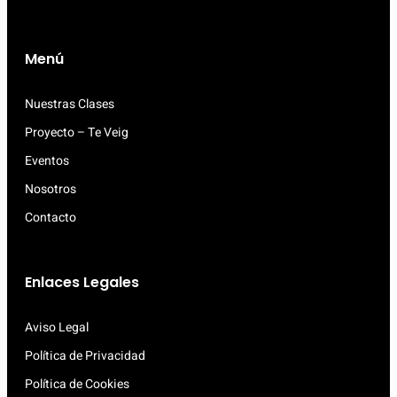
Menú
Nuestras Clases
Proyecto – Te Veig
Eventos
Nosotros
Contacto
Enlaces Legales
Aviso Legal
Política de Privacidad
Política de Cookies