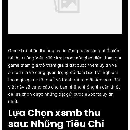
xsmb thu sau
Game bài nhận thưởng uy tín đang ngày càng phổ biến
tại thị trường Việt. Việc lựa chọn một giao diện tham gia
game tham gia trò tham gia xì đặt cược thêm uy tín và
an toàn là vô cùng quan trọng để đảm bảo trải nghiệm
tham gia game tốt nhất và tránh rủi ro mất tiền oan. Bài
viết này sẽ cung cấp cho bạn những thông tin cần thiết
để lựa chọn được những đặt gửi cược eSports uy tín
nhất.
Lựa Chọn xsmb thu
sau: Những Tiêu Chí