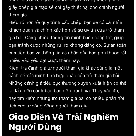
giấy phép giả mạo sẽ chỉ gây thiệt hại cho chính người
tham gia.
Hiểu rõ hơn về quy trình cấp phép, bạn sẽ có cái nhìn
khách quan và chính xác hơn về sự uy tín của trò tham
gia bài. Càng nhiều thông tin minh bạch càng tốt, giúp
bạn tránh được những rủi ro không đáng có. Sự an toàn
của tiền bạc và thông tin cá nhân của bạn phụ thuộc rất
nhiều vào yếu đặt cược thêm này.
Kiểm tra đánh giá từ người tham gia khác cũng là một
cách để xác minh tính hợp pháp của trò tham gia bài.
Những đánh giá tiêu cực thường xuyên xuất hiện có thể
là dấu hiệu cảnh báo bạn nên tránh xa. Thay vào đó,
hãy tìm kiếm những trò tham gia bài có nhiều phản hồi
tích cực từ cộng đồng người tham gia.
Giao Diện Và Trải Nghiệm
Người Dùng