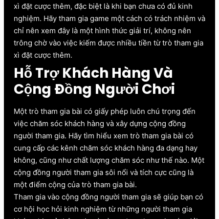
xì đặt cược thêm, đặc biệt là khi bạn chưa có đủ kinh
nghiệm. Hãy tham gia game một cách có trách nhiệm và
chỉ nên xem đây là một hình thức giải trí, không nên
trông chờ vào việc kiếm được nhiều tiền từ trò tham gia
xì đặt cược thêm.
Hỗ Trợ Khách Hàng Và
Cộng Đồng Người Chơi
Một trò tham gia bài có giấy phép luôn chú trọng đến
việc chăm sóc khách hàng và xây dựng cộng đồng
người tham gia. Hãy tìm hiểu xem trò tham gia bài có
cung cấp các kênh chăm sóc khách hàng đa dạng hay
không, cũng như chất lượng chăm sóc như thế nào. Một
cộng đồng người tham gia sôi nổi và tích cực cũng là
một điểm cộng của trò tham gia bài.
Tham gia vào cộng đồng người tham gia sẽ giúp bạn có
cơ hội học hỏi kinh nghiệm từ những người tham gia