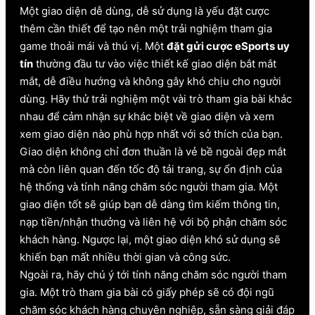
Một giao diện dễ dùng, dễ sử dụng là yếu đặt cược
thêm cần thiết để tạo nên một trải nghiệm tham gia
game thoải mái và thú vị. Một
đặt gửi cược eSports uy
tín
thường đầu tư vào việc thiết kế giao diện bắt mắt
mắt, dễ điều hướng và không gây khó chịu cho người
dùng. Hãy thử trải nghiệm một vài trò tham gia bài khác
nhau để cảm nhận sự khác biệt về giao diện và xem
xem giao diện nào phù hợp nhất với sở thích của bạn.
Giao diện không chỉ đơn thuần là vẻ bề ngoài đẹp mắt
mà còn liên quan đến tốc độ tải trang, sự ổn định của
hệ thống và tính năng chăm sóc người tham gia. Một
giao diện tốt sẽ giúp bạn dễ dàng tìm kiếm thông tin,
nạp tiền/nhận thưởng và liên hệ với bộ phận chăm sóc
khách hàng. Ngược lại, một giao diện khó sử dụng sẽ
khiến bạn mất nhiều thời gian và công sức.
Ngoài ra, hãy chú ý tới tính năng chăm sóc người tham
gia. Một trò tham gia bài có giấy phép sẽ có đội ngũ
chăm sóc khách hàng chuyên nghiệp, sẵn sàng giải đáp