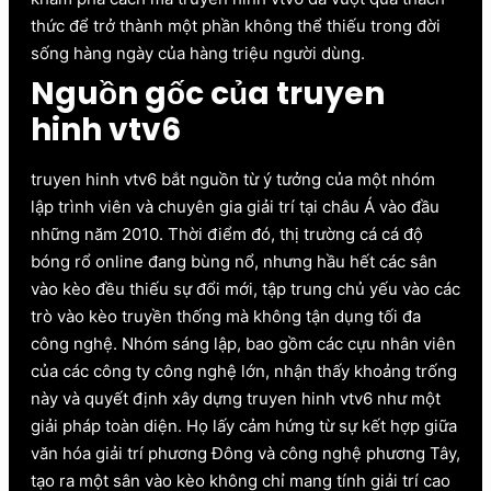
thức để trở thành một phần không thể thiếu trong đời
sống hàng ngày của hàng triệu người dùng.
Nguồn gốc của truyen
hinh vtv6
truyen hinh vtv6 bắt nguồn từ ý tưởng của một nhóm
lập trình viên và chuyên gia giải trí tại châu Á vào đầu
những năm 2010. Thời điểm đó, thị trường cá cá độ
bóng rổ online đang bùng nổ, nhưng hầu hết các sân
vào kèo đều thiếu sự đổi mới, tập trung chủ yếu vào các
trò vào kèo truyền thống mà không tận dụng tối đa
công nghệ. Nhóm sáng lập, bao gồm các cựu nhân viên
của các công ty công nghệ lớn, nhận thấy khoảng trống
này và quyết định xây dựng truyen hinh vtv6 như một
giải pháp toàn diện. Họ lấy cảm hứng từ sự kết hợp giữa
văn hóa giải trí phương Đông và công nghệ phương Tây,
tạo ra một sân vào kèo không chỉ mang tính giải trí cao