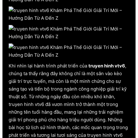
Khi nhìn lại hành trình phát triển của
truyen hinh vtv6
,
chúng ta thấy rằng đây không chỉ là một sân vào kèo
giải trí trực tuyến, mà còn là một minh chứng cho sự
sáng tạo và tiến bộ trong ngành công nghiệp giải trí kỹ
thuật số. Từ những ngày đầu còn nhiều khó khăn,
truyen hinh vtv6 đã vươn mình trở thành một trong
những tên tuổi hàng đầu, mang lại những trải nghiệm
giải trí phong phú cho hàng triệu người dùng. Những
bài học từ lịch sử hình thành, các mốc quan trọng trong
phát triển và tương lai tươi sáng của truyen hinh vtv6