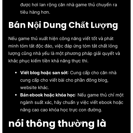
được hơi lan rộng căn nhà game thủ chuyển ra
tiêu hàng hơn.
Bán Nội Dung Chất Lượng
Nếu game thủ xuất hiện công năng viết tốt và phát
minh tóm tắt độc đáo, việc đáp ứng tóm tắt chất lỏng
lượng cũng nhà yếu là một phương pháp giải quyết và
khắc phục kiếm tiền khả năng thực thi.
Viết blog hoặc san sớt
: Cung cấp cho căn nhà
cung cấp cho viết bài cho phần đông blog,
website khác.
Bán ebook hoặc khóa học
: Nếu game thủ chỉ một
ngành suất xác, hãy chuẩn y việc viết ebook hoặc
nâng cao cao khóa học trực con đường.
nói thông thường là