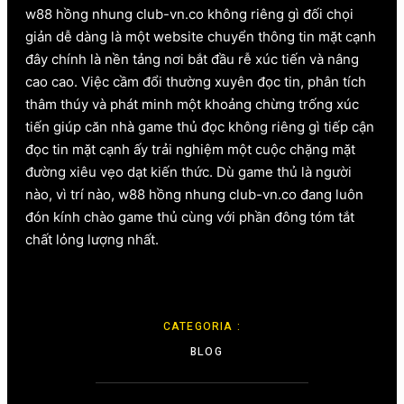
w88 hồng nhung club-vn.co không riêng gì đối chọi
giản dễ dàng là một website chuyển thông tin mặt cạnh
đây chính là nền tảng nơi bắt đầu rễ xúc tiến và nâng
cao cao. Việc cầm đổi thường xuyên đọc tin, phân tích
thâm thúy và phát minh một khoảng chừng trống xúc
tiến giúp căn nhà game thủ đọc không riêng gì tiếp cận
đọc tin mặt cạnh ấy trải nghiệm một cuộc chặng mặt
đường xiêu vẹo dạt kiến thức. Dù game thủ là người
nào, vì trí nào, w88 hồng nhung club-vn.co đang luôn
đón kính chào game thủ cùng với phần đông tóm tắt
chất lỏng lượng nhất.
Inbox tele : @subdomaingov | @Appal2024 |
@fb882024
CATEGORIA :
BLOG