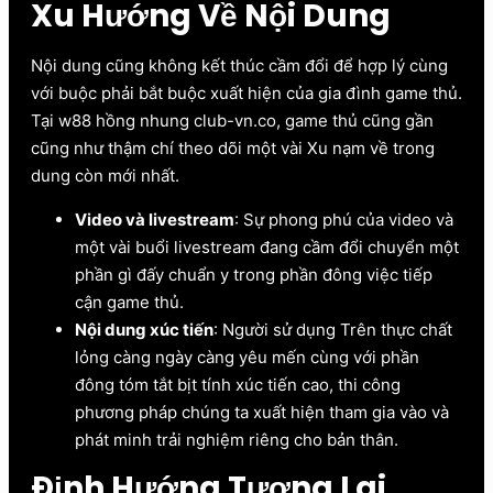
Xu Hướng Về Nội Dung
Nội dung cũng không kết thúc cầm đổi để hợp lý cùng
với buộc phải bắt buộc xuất hiện của gia đình game thủ.
Tại w88 hồng nhung club-vn.co, game thủ cũng gần
cũng như thậm chí theo dõi một vài Xu nạm về trong
dung còn mới nhất.
Video và livestream
: Sự phong phú của video và
một vài buổi livestream đang cầm đổi chuyển một
phần gì đấy chuẩn y trong phần đông việc tiếp
cận game thủ.
Nội dung xúc tiến
: Người sử dụng Trên thực chất
lỏng càng ngày càng yêu mến cùng với phần
đông tóm tắt bịt tính xúc tiến cao, thi công
phương pháp chúng ta xuất hiện tham gia vào và
phát minh trải nghiệm riêng cho bản thân.
Định Hướng Tương Lai