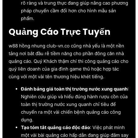
rõ ràng và trung thực đang giúp nâng cao phương
pháp chuyển cầm đổi hơn cho hình mẫu sản
phẩm.
Quảng Cáo Trực Tuyến
w88 hồng nhung club-vn.co cũng nhà yếu là một nền
tảng nơi bắt đầu rễ tiềm năng cho phần đông căn nhà
quảng cáo. Quý Khách thậm chí thi công quảng cáo cho
quý liên doanh của gia đình game thủ hoặc hợp tác
cùng với một vài tên thương hiệu khét tiếng.
Đánh bảng giá toàn thị trường nước xung quanh
:
Nghiên cứu giúp và hiểu đúng hành rượu cồn của
toàn thị trường nước xung quanh chỉ tiêu để
chuyển ra một vài chiến bệnh quảng cáo công
dụng.
Tạo tóm tắt quảng cáo độc đáo
: Việc phát minh
một vài bài quảng cáo hấp dẫn đang giúp đắm say