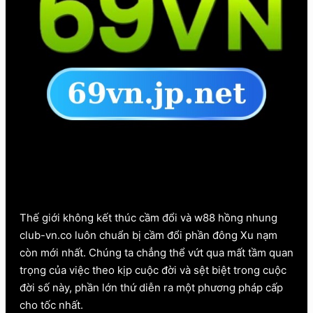
Thế giới không kết thúc cầm đổi và w88 hồng nhung
club-vn.co luôn chuẩn bị cầm đổi phần đông Xu nạm
còn mới nhất. Chúng ta chẳng thể vứt qua mất tầm quan
trọng của việc theo kịp cuộc đời và sệt biệt trong cuộc
đời số này, phần lớn thứ diễn ra một phương pháp cấp
cho tốc nhất.