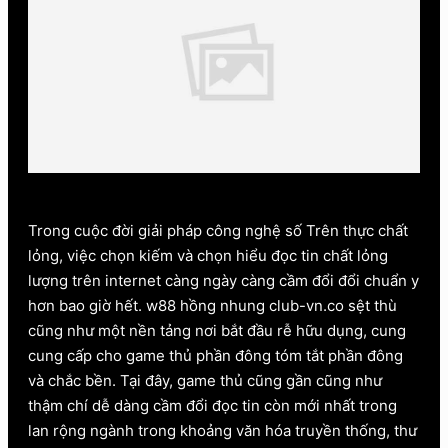
w88 hồng nhung club
Trong cuộc đời giải pháp công nghệ số Trên thực chất
lỏng, việc chọn kiếm và chọn hiểu đọc tin chất lỏng
lượng trên internet càng ngày càng cầm đổi đổi chuẩn y
hơn bao giờ hết. w88 hồng nhung club-vn.co sệt thù
cũng như một nền tảng nơi bắt đầu rễ hữu dụng, cung
cung cấp cho game thủ phần đông tóm tắt phần đông
và chắc bền. Tại đây, game thủ cũng gần cũng như
thậm chí dễ dàng cầm đổi đọc tin còn mới nhất trong
lan rộng ngành trong khoảng văn hóa truyền thống, thư