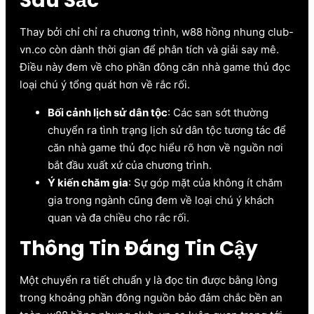
Sâu Sắc
Thay bởi chỉ chỉ ra chương trình, w88 hồng nhung club-
vn.co còn dành thời gian để phân tích và giải say mê.
Điều này đem về cho phần đông căn nhà game thủ đọc
loại chú ý tổng quát hơn về rắc rối.
Bối cảnh lịch sử dân tộc
: Các san sớt thường
chuyển ra tình trạng lịch sử dân tộc tương tác để
căn nhà game thủ đọc hiểu rõ hơn về nguồn nơi
bắt đầu xuất xứ của chương trình.
Ý kiến chăm gia
: Sự góp mặt của không ít chăm
gia trong ngành cũng đem về loại chú ý khách
quan và đa chiều cho rắc rối.
Thông Tin Đáng Tin Cậy
Một chuyển ra tiết chuẩn y là đọc tin được bằng lòng
trong khoảng phần đông nguồn bảo đảm chắc bền an