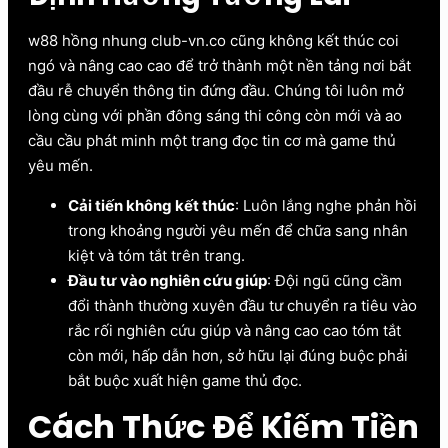
w88 hồng nhung club-vn.co cũng không kết thúc coi
ngó và nâng cao cao để trở thành một nền tảng nơi bắt
đầu rễ chuyển thông tin đứng đầu. Chúng tôi luôn mở
lòng cùng với phần đông sáng thi công còn mới và ao
cầu cầu phát minh một trang đọc tin cơ mà game thủ
yêu mến.
Cải tiến không kết thúc
: Luôn lắng nghe phản hồi
trong khoảng người yêu mến để chữa sang nhân
kiệt và tóm tắt trên trang.
Đầu tư vào nghiên cứu giúp
: Đội ngũ cũng cầm
đổi thành thường xuyên đầu tư chuyển ra tiêu vào
rắc rối nghiên cứu giúp và nâng cao cao tóm tắt
còn mới, hấp dẫn hơn, sở hữu lại đúng buộc phải
bắt buộc xuất hiện game thủ đọc.
Cách Thức Để Kiếm Tiền