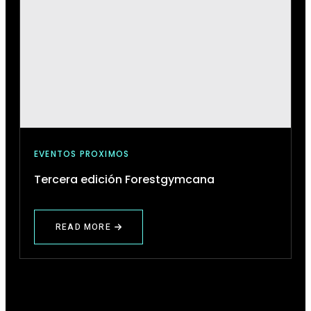
EVENTOS PROXIMOS
Tercera edición Forestgymcana
READ MORE
ABOUT
TERCERA
EDICIÓN
FORESTGYMCANA